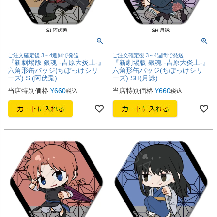
ご注文確定後 3～4週間で発送
ご注文確定後 3～4週間で発送
『新劇場版 銀魂 -吉原大炎上-』
『新劇場版 銀魂 -吉原大炎上-』
六角形缶バッジ(ちぽっけシリ
六角形缶バッジ(ちぽっけシリ
ーズ) SI(阿伏兎)
ーズ) SH(月詠)
当店特別価格
¥
660
当店特別価格
¥
660
税込
税込