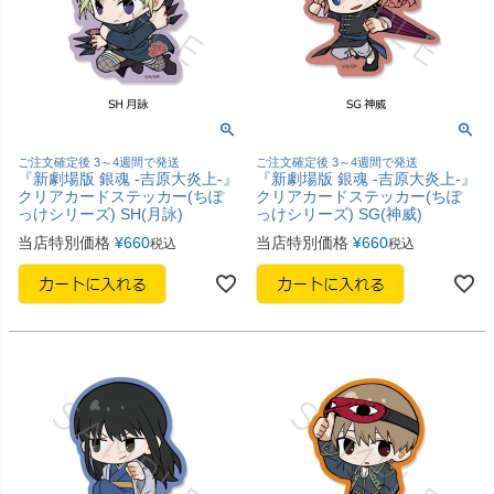
ご注文確定後 3～4週間で発送
ご注文確定後 3～4週間で発送
『新劇場版 銀魂 -吉原大炎上-』
『新劇場版 銀魂 -吉原大炎上-』
クリアカードステッカー(ちぽ
クリアカードステッカー(ちぽ
っけシリーズ) SH(月詠)
っけシリーズ) SG(神威)
当店特別価格
¥
660
当店特別価格
¥
660
税込
税込