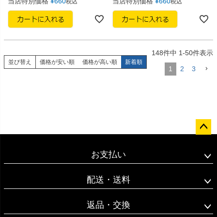
当店特別価格
¥
660
当店特別価格
¥
660
税込
税込
148
件中
1
-
50
件表示
並び替え
価格が安い順
価格が高い順
新着順
1
2
3
ペー
ジト
お支払い
ップ
へ
配送・送料
返品・交換