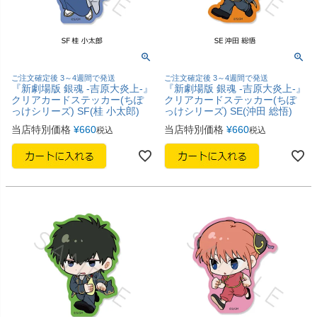
ご注文確定後 3～4週間で発送
ご注文確定後 3～4週間で発送
『新劇場版 銀魂 -吉原大炎上-』
『新劇場版 銀魂 -吉原大炎上-』
クリアカードステッカー(ちぽ
クリアカードステッカー(ちぽ
っけシリーズ) SF(桂 小太郎)
っけシリーズ) SE(沖田 総悟)
当店特別価格
¥
660
当店特別価格
¥
660
税込
税込