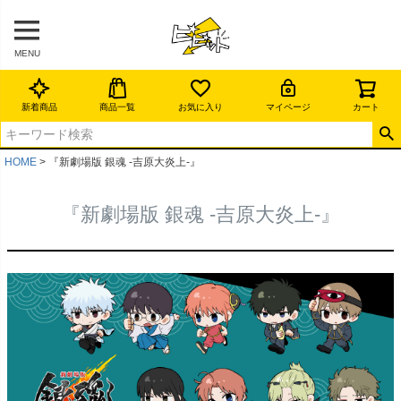
MENU
新着商品
商品一覧
お気に入り
マイページ
カート
HOME
『新劇場版 銀魂 -吉原大炎上-』
『新劇場版 銀魂 -吉原大炎上-』