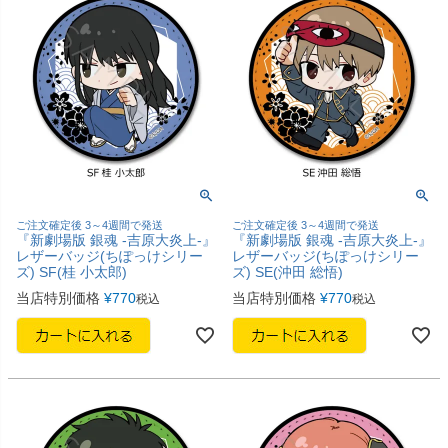
ご注文確定後 3～4週間で発送
ご注文確定後 3～4週間で発送
『新劇場版 銀魂 -吉原大炎上-』
『新劇場版 銀魂 -吉原大炎上-』
レザーバッジ(ちぽっけシリー
レザーバッジ(ちぽっけシリー
ズ) SF(桂 小太郎)
ズ) SE(沖田 総悟)
当店特別価格
¥
770
当店特別価格
¥
770
税込
税込