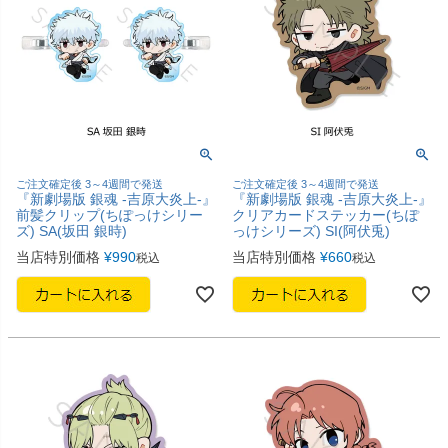
ご注文確定後 3～4週間で発送
ご注文確定後 3～4週間で発送
『新劇場版 銀魂 -吉原大炎上-』
『新劇場版 銀魂 -吉原大炎上-』
前髪クリップ(ちぽっけシリー
クリアカードステッカー(ちぽ
ズ) SA(坂田 銀時)
っけシリーズ) SI(阿伏兎)
当店特別価格
¥
990
当店特別価格
¥
660
税込
税込