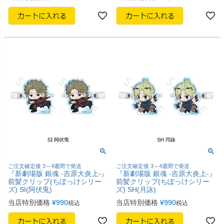
ご注文確定後 3～4週間で発送
ご注文確定後 3～4週間で発送
『新劇場版 銀魂 -吉原大炎上-』
『新劇場版 銀魂 -吉原大炎上-』
前髪クリップ(ちぽっけシリー
前髪クリップ(ちぽっけシリー
ズ) SI(阿伏兎)
ズ) SH(月詠)
当店特別価格
¥
990
当店特別価格
¥
990
税込
税込