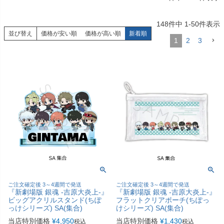
148
件中
1
-
50
件表示
並び替え
価格が安い順
価格が高い順
新着順
1
2
3
ご注文確定後 3～4週間で発送
ご注文確定後 3～4週間で発送
『新劇場版 銀魂 -吉原大炎上-』
『新劇場版 銀魂 -吉原大炎上-』
ビッグアクリルスタンド(ちぽ
フラットクリアポーチ(ちぽっ
っけシリーズ) SA(集合)
けシリーズ) SA(集合)
当店特別価格
¥
4,950
当店特別価格
¥
1,430
税込
税込