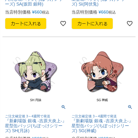
ーズ) SA(坂田 銀時)
ズ) SI(阿伏兎)
当店特別価格
¥
660
当店特別価格
¥
660
税込
税込
ご注文確定後 3～4週間で発送
ご注文確定後 3～4週間で発送
『新劇場版 銀魂 -吉原大炎上-』
『新劇場版 銀魂 -吉原大炎上-』
星型缶バッジ(ちぽっけシリー
星型缶バッジ(ちぽっけシリー
ズ) SH(月詠)
ズ) SG(神威)