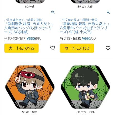
ご注文確定後 3～4週間で発送
ご注文確定後 3～4週間で発送
『新劇場版 銀魂 -吉原大炎上-』
『新劇場版 銀魂 -吉原大炎上-』
六角形缶バッジ(ちぽっけシリ
六角形缶バッジ(ちぽっけシリ
ーズ) SG(神威)
ーズ) SF(桂 小太郎)
当店特別価格
¥
660
当店特別価格
¥
660
税込
税込