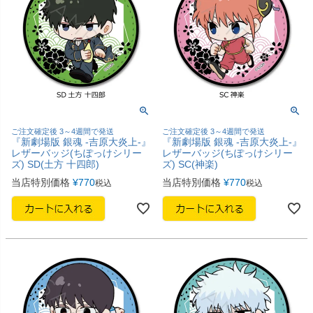
ご注文確定後 3～4週間で発送
ご注文確定後 3～4週間で発送
『新劇場版 銀魂 -吉原大炎上-』
『新劇場版 銀魂 -吉原大炎上-』
レザーバッジ(ちぽっけシリー
レザーバッジ(ちぽっけシリー
ズ) SD(土方 十四郎)
ズ) SC(神楽)
当店特別価格
¥
770
当店特別価格
¥
770
税込
税込