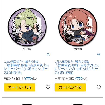
ご注文確定後 3～4週間で発送
ご注文確定後 3～4週間で発送
『新劇場版 銀魂 -吉原大炎上-』
『新劇場版 銀魂 -吉原大炎上-』
レザーバッジ(ちぽっけシリー
レザーバッジ(ちぽっけシリー
ズ) SH(月詠)
ズ) SG(神威)
当店特別価格
¥
770
当店特別価格
¥
770
税込
税込