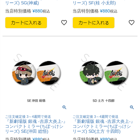
リーズ) SG(神威)
リーズ) SF(桂 小太郎)
当店特別価格
¥
880
当店特別価格
¥
880
税込
税込
ご注文確定後 3～4週間で発送
ご注文確定後 3～4週間で発送
『新劇場版 銀魂 -吉原大炎上-』
『新劇場版 銀魂 -吉原大炎上-』
コンパクトミラー(ちぽっけシ
コンパクトミラー(ちぽっけシ
リーズ) SE(沖田 総悟)
リーズ) SD(土方 十四郎)
当店特別価格
¥
880
当店特別価格
¥
880
税込
税込