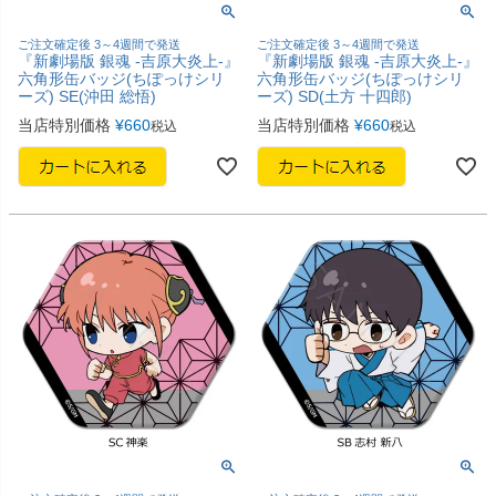
ご注文確定後 3～4週間で発送
ご注文確定後 3～4週間で発送
『新劇場版 銀魂 -吉原大炎上-』
『新劇場版 銀魂 -吉原大炎上-』
六角形缶バッジ(ちぽっけシリ
六角形缶バッジ(ちぽっけシリ
ーズ) SE(沖田 総悟)
ーズ) SD(土方 十四郎)
当店特別価格
¥
660
当店特別価格
¥
660
税込
税込