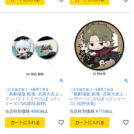
ご注文確定後 3～4週間で発送
ご注文確定後 3～4週間で発送
『新劇場版 銀魂 -吉原大炎上-』
『新劇場版 銀魂 -吉原大炎上-』
コンパクトミラー(ちぽっけシ
レザーバッジ(ちぽっけシリー
リーズ) SA(坂田 銀時)
ズ) SI(阿伏兎)
当店特別価格
¥
880
当店特別価格
¥
770
税込
税込