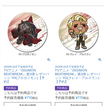
2026年10月下旬発売予定
2026年10月下旬発売予定
TVアニメ『DIGIMON
TVアニメ『DIGIMON
BEATBREAK』第3弾 レザーバ
BEATBREAK』第3弾 レザーバ
ッジ YH(プロガノモン)【予
ッジ YG(クレイ・アルスラン)
約】
【予約】
予約商品
予約商品
こちらは予約商品です
こちらは予約商品です
予約販売価格
¥
770
予約販売価格
¥
770
税込
税込
予約受付期間
予約受付期間