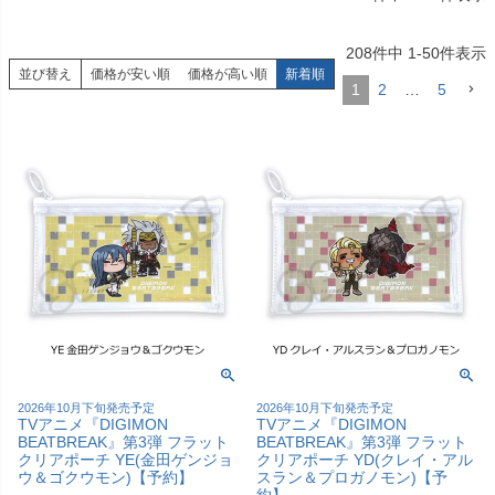
208
件中
1
-
50
件表示
並び替え
価格が安い順
価格が高い順
新着順
1
2
…
5
2026年10月下旬発売予定
2026年10月下旬発売予定
TVアニメ『DIGIMON
TVアニメ『DIGIMON
BEATBREAK』第3弾 フラット
BEATBREAK』第3弾 フラット
クリアポーチ YE(金田ゲンジョ
クリアポーチ YD(クレイ・アル
ウ＆ゴクウモン)【予約】
スラン＆プロガノモン)【予
約】