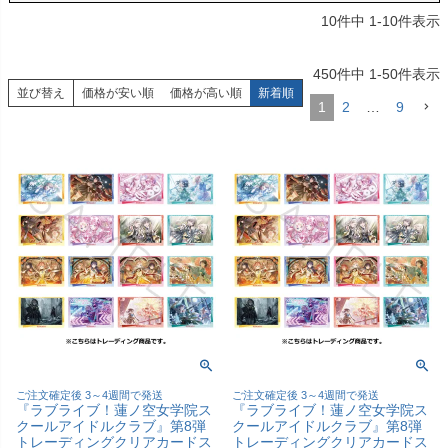
10
件中
1
-
10
件表示
450
件中
1
-
50
件表示
並び替え
価格が安い順
価格が高い順
新着順
1
2
…
9
ご注文確定後 3～4週間で発送
ご注文確定後 3～4週間で発送
『ラブライブ！蓮ノ空女学院ス
『ラブライブ！蓮ノ空女学院ス
クールアイドルクラブ』第8弾
クールアイドルクラブ』第8弾
トレーディングクリアカードス
トレーディングクリアカードス