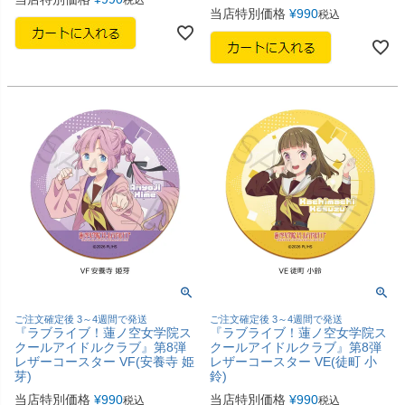
当店特別価格
¥
990
税込
ご注文確定後 3～4週間で発送
ご注文確定後 3～4週間で発送
『ラブライブ！蓮ノ空女学院ス
『ラブライブ！蓮ノ空女学院ス
クールアイドルクラブ』第8弾
クールアイドルクラブ』第8弾
レザーコースター VF(安養寺 姫
レザーコースター VE(徒町 小
芽)
鈴)
当店特別価格
¥
990
当店特別価格
¥
990
税込
税込