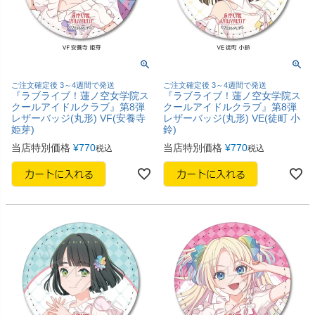
ご注文確定後 3～4週間で発送
ご注文確定後 3～4週間で発送
『ラブライブ！蓮ノ空女学院ス
『ラブライブ！蓮ノ空女学院ス
クールアイドルクラブ』第8弾
クールアイドルクラブ』第8弾
レザーバッジ(丸形) VF(安養寺
レザーバッジ(丸形) VE(徒町 小
姫芽)
鈴)
当店特別価格
¥
770
当店特別価格
¥
770
税込
税込