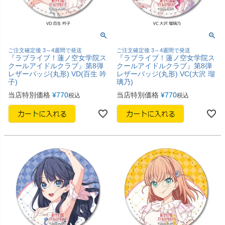
ご注文確定後 3～4週間で発送
ご注文確定後 3～4週間で発送
『ラブライブ！蓮ノ空女学院ス
『ラブライブ！蓮ノ空女学院ス
クールアイドルクラブ』第8弾
クールアイドルクラブ』第8弾
レザーバッジ(丸形) VD(百生 吟
レザーバッジ(丸形) VC(大沢 瑠
子)
璃乃)
当店特別価格
¥
770
当店特別価格
¥
770
税込
税込