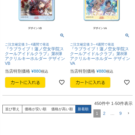
ご注文確定後 3～4週間で発送
ご注文確定後 3～4週間で発送
『ラブライブ！蓮ノ空女学院ス
『ラブライブ！蓮ノ空女学院ス
クールアイドルクラブ』第8弾
クールアイドルクラブ』第8弾
アクリルキーホルダー デザイン
アクリルキーホルダー デザイン
VB
VA
当店特別価格
¥
880
当店特別価格
¥
880
税込
税込
450
件中
1
-
50
件表示
並び替え
価格が安い順
価格が高い順
新着順
1
2
…
9