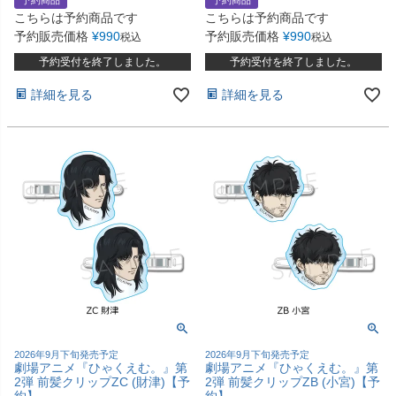
こちらは予約商品です
こちらは予約商品です
予約販売価格
¥
990
予約販売価格
¥
990
税込
税込
予約受付を終了しました。
予約受付を終了しました。
詳細を見る
詳細を見る
2026年9月下旬発売予定
2026年9月下旬発売予定
劇場アニメ『ひゃくえむ。』第
劇場アニメ『ひゃくえむ。』第
2弾 前髪クリップZC (財津)【予
2弾 前髪クリップZB (小宮)【予
約】
約】