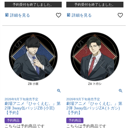
予約受付を終了しました。
予約受付を終了しました。
詳細を見る
詳細を見る
2026年9月下旬発売予定
2026年9月下旬発売予定
劇場アニメ『ひゃくえむ。』第
劇場アニメ『ひゃくえむ。』第
2弾 3way缶バッジZB (小宮)
2弾 3way缶バッジZA (トガシ)
【予約】
【予約】
予約商品
予約商品
こちらは予約商品です
こちらは予約商品です