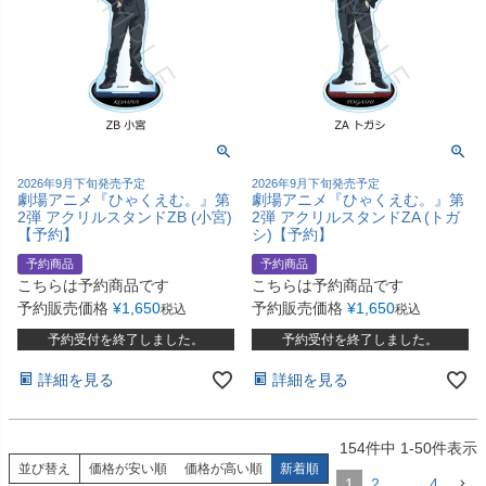
2026年9月下旬発売予定
2026年9月下旬発売予定
劇場アニメ『ひゃくえむ。』第
劇場アニメ『ひゃくえむ。』第
2弾 アクリルスタンドZB (小宮)
2弾 アクリルスタンドZA (トガ
【予約】
シ)【予約】
予約商品
予約商品
こちらは予約商品です
こちらは予約商品です
予約販売価格
¥
1,650
予約販売価格
¥
1,650
税込
税込
予約受付を終了しました。
予約受付を終了しました。
詳細を見る
詳細を見る
154
件中
1
-
50
件表示
並び替え
価格が安い順
価格が高い順
新着順
1
2
…
4