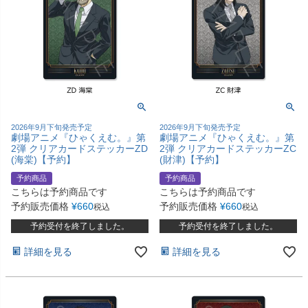
2026年9月下旬発売予定
2026年9月下旬発売予定
劇場アニメ『ひゃくえむ。』第
劇場アニメ『ひゃくえむ。』第
2弾 クリアカードステッカーZD
2弾 クリアカードステッカーZC
(海棠)【予約】
(財津)【予約】
予約商品
予約商品
こちらは予約商品です
こちらは予約商品です
予約販売価格
¥
660
予約販売価格
¥
660
税込
税込
予約受付を終了しました。
予約受付を終了しました。
詳細を見る
詳細を見る