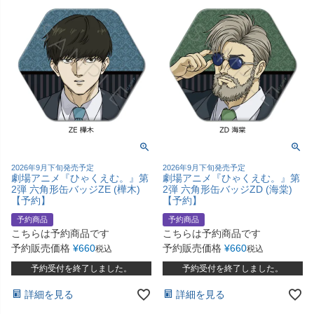
2026年9月下旬発売予定
2026年9月下旬発売予定
劇場アニメ『ひゃくえむ。』第
劇場アニメ『ひゃくえむ。』第
2弾 六角形缶バッジZE (樺木)
2弾 六角形缶バッジZD (海棠)
【予約】
【予約】
予約商品
予約商品
こちらは予約商品です
こちらは予約商品です
予約販売価格
¥
660
予約販売価格
¥
660
税込
税込
予約受付を終了しました。
予約受付を終了しました。
詳細を見る
詳細を見る