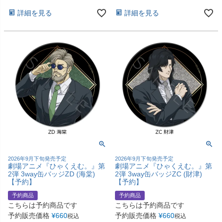
詳細を見る
詳細を見る
2026年9月下旬発売予定
2026年9月下旬発売予定
劇場アニメ『ひゃくえむ。』第
劇場アニメ『ひゃくえむ。』第
2弾 3way缶バッジZD (海棠)
2弾 3way缶バッジZC (財津)
【予約】
【予約】
予約商品
予約商品
こちらは予約商品です
こちらは予約商品です
予約販売価格
¥
660
予約販売価格
¥
660
税込
税込