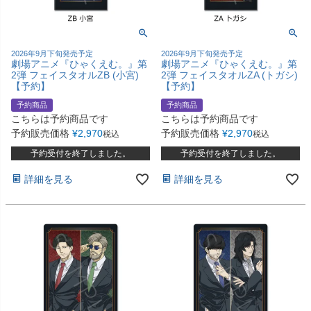
2026年9月下旬発売予定
2026年9月下旬発売予定
劇場アニメ『ひゃくえむ。』第
劇場アニメ『ひゃくえむ。』第
2弾 フェイスタオルZB (小宮)
2弾 フェイスタオルZA (トガシ)
【予約】
【予約】
予約商品
予約商品
こちらは予約商品です
こちらは予約商品です
予約販売価格
¥
2,970
予約販売価格
¥
2,970
税込
税込
予約受付を終了しました。
予約受付を終了しました。
詳細を見る
詳細を見る