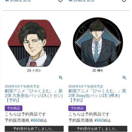
2026年9月下旬発売予定
2026年9月下旬発売予定
劇場アニメ『ひゃくえむ。』第
劇場アニメ『ひゃくえむ。』第
2弾 六角形缶バッジZA (トガシ)
2弾 3way缶バッジZE (樺木)
【予約】
【予約】
予約商品
予約商品
こちらは予約商品です
こちらは予約商品です
予約販売価格
¥
660
予約販売価格
¥
660
税込
税込
予約受付を終了しました。
予約受付を終了しました。