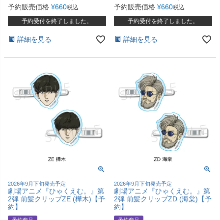
予約販売価格
¥
660
予約販売価格
¥
660
税込
税込
予約受付を終了しました。
予約受付を終了しました。
詳細を見る
詳細を見る
2026年9月下旬発売予定
2026年9月下旬発売予定
劇場アニメ『ひゃくえむ。』第
劇場アニメ『ひゃくえむ。』第
2弾 前髪クリップZE (樺木)【予
2弾 前髪クリップZD (海棠)【予
約】
約】
予約商品
予約商品