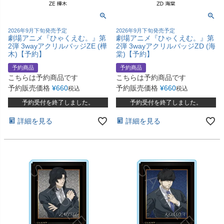
2026年9月下旬発売予定
2026年9月下旬発売予定
劇場アニメ『ひゃくえむ。』第
劇場アニメ『ひゃくえむ。』第
2弾 3wayアクリルバッジZE (樺
2弾 3wayアクリルバッジZD (海
木)【予約】
棠)【予約】
予約商品
予約商品
こちらは予約商品です
こちらは予約商品です
予約販売価格
¥
660
予約販売価格
¥
660
税込
税込
予約受付を終了しました。
予約受付を終了しました。
詳細を見る
詳細を見る