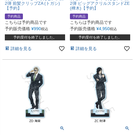
2弾 前髪クリップZA (トガシ)
2弾 ビッグアクリルスタンドZE
【予約】
(樺木)【予約】
予約商品
予約商品
こちらは予約商品です
こちらは予約商品です
予約販売価格
¥
990
予約販売価格
¥
4,950
税込
税込
予約受付を終了しました。
予約受付を終了しました。
詳細を見る
詳細を見る