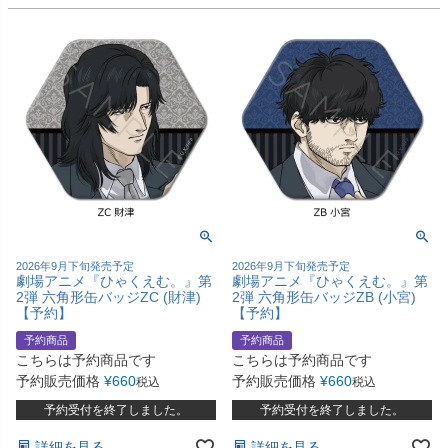
2026年9月下旬発売予定
2026年9月下旬発売予定
劇場アニメ『ひゃくえむ。』第
劇場アニメ『ひゃくえむ。』第
2弾 六角形缶バッジZC (財津)
2弾 六角形缶バッジZB (小宮)
【予約】
【予約】
予約商品
予約商品
こちらは予約商品です
こちらは予約商品です
予約販売価格
¥
660
予約販売価格
¥
660
税込
税込
予約受付を終了しました。
予約受付を終了しました。
詳細を見る
詳細を見る