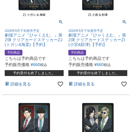
2026年9月下旬発売予定
2026年9月下旬発売予定
劇場アニメ『ひゃくえむ。』第
劇場アニメ『ひゃくえむ。』第
2弾 クリアカードステッカーZJ
2弾 クリアカードステッカーZI
(トガシ&海棠)【予約】
(小宮&財津)【予約】
予約商品
予約商品
こちらは予約商品です
こちらは予約商品です
予約販売価格
¥
660
予約販売価格
¥
660
税込
税込
予約受付を終了しました。
予約受付を終了しました。
詳細を見る
詳細を見る