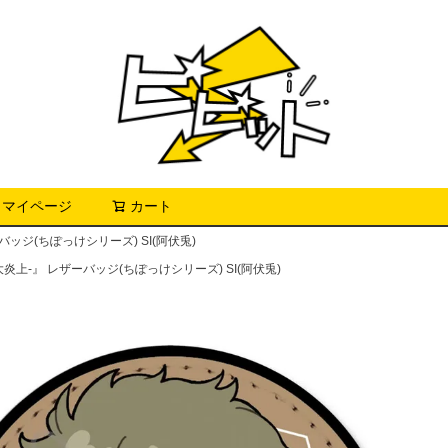
マイページ
カート
検索
バッジ(ちぽっけシリーズ) SI(阿伏兎)
炎上-』 レザーバッジ(ちぽっけシリーズ) SI(阿伏兎)