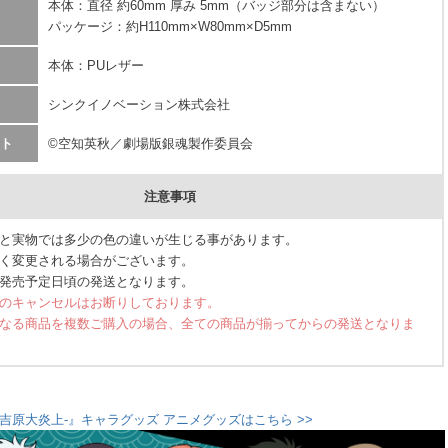
本体：直径 約60mm 厚み 5mm（バッジ部分は含まない）
パッケージ：約H110mm×W80mm×D5mm
本体：PUレザー
シンクイノベーション株式会社
ト
©空知英秋／劇場版銀魂製作委員会
注意事項
と実物では多少の色の違いが生じる事があります。
く変更される場合がございます。
発売予定日頃の発送となります。
のキャンセルはお断りしております。
なる商品を複数ご購入の場合、全ての商品が揃ってからの発送となりま
-吉原大炎上-』キャラグッズ アニメグッズはこちら >>