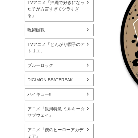
TVアニメ『沖縄で好きになっ
た子が方言すぎてツラすぎ
る』
呪術廻戦
TVアニメ「とんがり帽子のア
トリエ」
ブルーロック
DIGIMON BEATBREAK
ハイキュー!!
アニメ『銀河特急 ミルキー☆
サブウェイ』
アニメ『僕のヒーローアカデ
ミア』