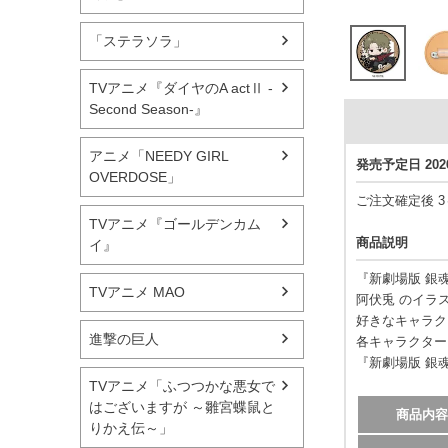
「ステラソラ」
TVアニメ『ダイヤのA actⅡ -
Second Season-』
アニメ「NEEDY GIRL
発売予定日 20
OVERDOSE」
ご注文確定後 
TVアニメ『ゴールデンカム
商品説明
イ』
『新劇場版 銀
TVアニメ MAO
阿伏兎 のイラ
好きなキャラク
進撃の巨人
各キャラクター
『新劇場版 銀魂
TVアニメ「ふつつかな悪女で
はございますが ～雛宮蝶鼠と
商品内容
りかえ伝～」