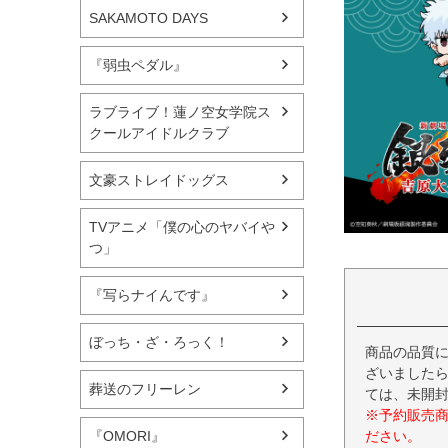
SAKAMOTO DAYS
『弱虫ペダル』
ラブライブ！蓮ノ空女学院ス
クールアイドルクラブ
文豪ストレイドッグス
TVアニメ「僕の心のヤバイや
つ」
『写らナイんです』
ぼっち・ざ・ろっく！
商品の品質
ざいましたら
葬送のフリーレン
ては、未開
※予約販売
ださい。
『OMORI』