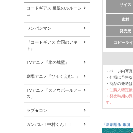
サイズ
コードギアス 反逆のルルーシ
ュ
素材
ワンパンマン
発売元
『コードギアス 亡国のアキ
コピーライ
ト』
TVアニメ『氷の城壁』
・ページ内写真
劇場アニメ『ひゃくえむ。』
・仕様は予告な
・商品の発送は
・ご購入確定後
TVアニメ「スノウボールアー
・発売時期の異
ス」
す。
ラブ★コン
ガンバレ！中村くん！！
『新劇場版 銀魂 