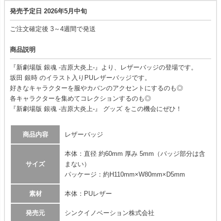
発売予定日 2026年5月中旬
ご注文確定後 3～4週間で発送
商品説明
『新劇場版 銀魂 -吉原大炎上-』より、レザーバッジの登場です。
坂田 銀時 のイラスト入りPUレザーバッジです。
好きなキャラクターを服やカバンのアクセントにするのも◎
各キャラクターを集めてコレクションするのも◎
『新劇場版 銀魂 -吉原大炎上-』 グッズ をこの機会にぜひ！
商品内容
レザーバッジ
本体：直径 約60mm 厚み 5mm（バッジ部分は含
サイズ
まない）
パッケージ：約H110mm×W80mm×D5mm
素材
本体：PUレザー
発売元
シンクイノベーション株式会社