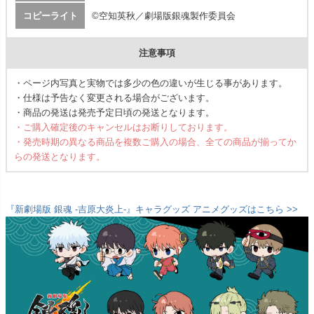
コピーライト
©空知英秋／劇場版銀魂製作委員会
注意事項
・ページ内写真と実物では多少の色の違いが生じる事があります。
・仕様は予告なく変更される場合がございます。
・商品の発送は発売予定日頃の発送となります。
・ご購入確定後のキャンセルはお断りしております。
・発売時期の異なる商品を複数ご購入の場合、全ての商品が揃ってか
らの発送となります。
『新劇場版 銀魂 -吉原大炎上-』キャラグッズ アニメグッズはこちら >>