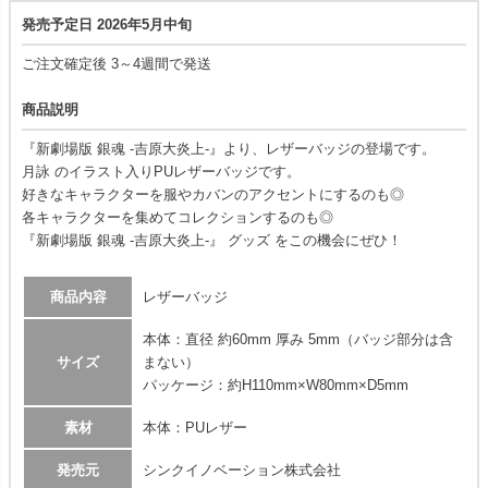
発売予定日 2026年5月中旬
ご注文確定後 3～4週間で発送
商品説明
『新劇場版 銀魂 -吉原大炎上-』より、レザーバッジの登場です。
月詠 のイラスト入りPUレザーバッジです。
好きなキャラクターを服やカバンのアクセントにするのも◎
各キャラクターを集めてコレクションするのも◎
『新劇場版 銀魂 -吉原大炎上-』 グッズ をこの機会にぜひ！
商品内容
レザーバッジ
本体：直径 約60mm 厚み 5mm（バッジ部分は含
サイズ
まない）
パッケージ：約H110mm×W80mm×D5mm
素材
本体：PUレザー
発売元
シンクイノベーション株式会社