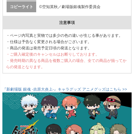
コピーライト
©空知英秋／劇場版銀魂製作委員会
注意事項
・ページ内写真と実物では多少の色の違いが生じる事があります。
・仕様は予告なく変更される場合がございます。
・商品の発送は発売予定日頃の発送となります。
・ご購入確定後のキャンセルはお断りしております。
・発売時期の異なる商品を複数ご購入の場合、全ての商品が揃ってか
らの発送となります。
『新劇場版 銀魂 -吉原大炎上-』キャラグッズ アニメグッズはこちら >>