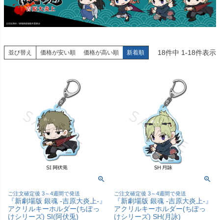
18
件中
1
-
18
件表示
並び替え
価格が安い順
価格が高い順
新着順
ご注文確定後 3～4週間で発送
ご注文確定後 3～4週間で発送
『新劇場版 銀魂 -吉原大炎上-』
『新劇場版 銀魂 -吉原大炎上-』
アクリルキーホルダー(ちぽっ
アクリルキーホルダー(ちぽっ
けシリーズ) SI(阿伏兎)
けシリーズ) SH(月詠)