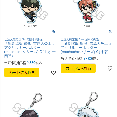
ご注文確定後 3～4週間で発送
ご注文確定後 3～4週間で発送
『新劇場版 銀魂 -吉原大炎上-』
『新劇場版 銀魂 -吉原大炎上-』
アクリルキーホルダー
アクリルキーホルダー
(mochochoシリーズ) D(土方 十
(mochochoシリーズ) C(神楽)
四郎)
当店特別価格
¥
880
税込
当店特別価格
¥
880
税込