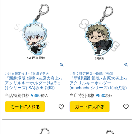
ご注文確定後 3～4週間で発送
ご注文確定後 3～4週間で発送
『新劇場版 銀魂 -吉原大炎上-』
『新劇場版 銀魂 -吉原大炎上-』
アクリルキーホルダー(ちぽっ
アクリルキーホルダー
けシリーズ) SA(坂田 銀時)
(mochochoシリーズ) I(阿伏兎)
当店特別価格
¥
880
当店特別価格
¥
880
税込
税込