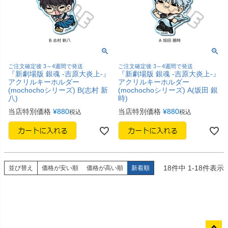
ご注文確定後 3～4週間で発送
ご注文確定後 3～4週間で発送
『新劇場版 銀魂 -吉原大炎上-』
『新劇場版 銀魂 -吉原大炎上-』
アクリルキーホルダー
アクリルキーホルダー
(mochochoシリーズ) B(志村 新
(mochochoシリーズ) A(坂田 銀
八)
時)
当店特別価格
¥
880
当店特別価格
¥
880
税込
税込
18
件中
1
-
18
件表示
並び替え
価格が安い順
価格が高い順
新着順