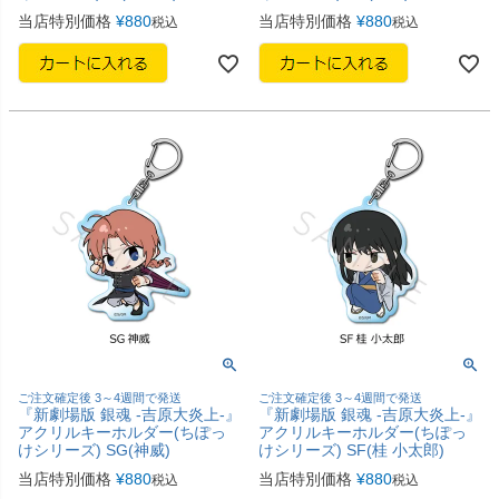
当店特別価格
¥
880
当店特別価格
¥
880
税込
税込
ご注文確定後 3～4週間で発送
ご注文確定後 3～4週間で発送
『新劇場版 銀魂 -吉原大炎上-』
『新劇場版 銀魂 -吉原大炎上-』
アクリルキーホルダー(ちぽっ
アクリルキーホルダー(ちぽっ
けシリーズ) SG(神威)
けシリーズ) SF(桂 小太郎)
当店特別価格
¥
880
当店特別価格
¥
880
税込
税込