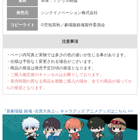
素材
本体：アクリル樹脂
発売元
シンクイノベーション株式会社
コピーライト
©空知英秋／劇場版銀魂製作委員会
注意事項
・ページ内写真と実物では多少の色の違いが生じる事があります。
・仕様は予告なく変更される場合がございます。
・商品の発送は発売予定日頃の発送となります。
・ご購入確定後のキャンセルはお断りしております。
・発売時期の異なる商品を複数ご購入の場合、全ての商品が揃ってか
らの発送となります。
『新劇場版 銀魂 -吉原大炎上-』キャラグッズ アニメグッズはこちら >>