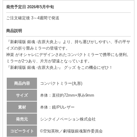
発売予定日 2026年5月中旬
ご注文確定後 3～4週間で発送
商品説明
『新劇場版 銀魂 -吉原大炎上-』より、持ち運びがしやすい、手の平サ
イズの折り畳みミラーの登場です。
神楽 がオシャレにデザインされたコンパクトミラーで携帯にも便利。
ミラーが2つあり、片方が望遠となっています。
『新劇場版 銀魂 -吉原大炎上-』 グッズ をこの機会にぜひ！
商品内容
コンパクトミラー(丸形)
サイズ
本体：直径約72mm×厚み9mm
素材
本体：鏡/PUレザー
発売元
シンクイノベーション株式会社
コピーライト
©空知英秋／劇場版銀魂製作委員会