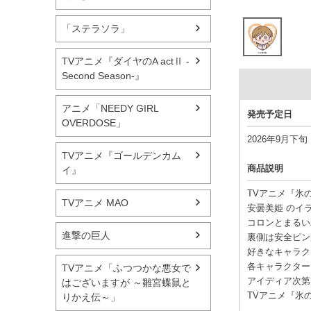
「ステラソラ」
TVアニメ『ダイヤのA actⅡ -
Second Season-』
アニメ「NEEDY GIRL
発売予定日
OVERDOSE」
2026年9月下旬
TVアニメ『ゴールデンカム
商品説明
イ』
TVアニメ『氷
TVアニメ MAO
安曇美姫 のイ
コロンとまるい
進撃の巨人
裏側は安全ピン
好きなキャラク
各キャラクター
TVアニメ「ふつつかな悪女で
アイディア次第
はございますが ～雛宮蝶鼠と
TVアニメ『氷
りかえ伝～」