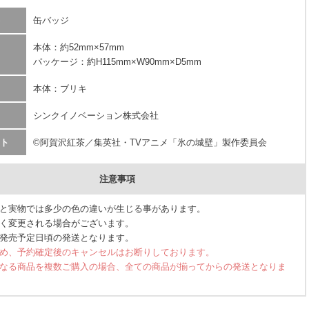
缶バッジ
本体：約52mm×57mm
パッケージ：約H115mm×W90mm×D5mm
本体：ブリキ
シンクイノベーション株式会社
ト
©阿賀沢紅茶／集英社・TVアニメ「氷の城壁」製作委員会
注意事項
と実物では多少の色の違いが生じる事があります。
く変更される場合がございます。
発売予定日頃の発送となります。
め、予約確定後のキャンセルはお断りしております。
なる商品を複数ご購入の場合、全ての商品が揃ってからの発送となりま