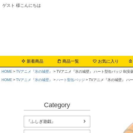
ゲスト 様こんにちは
新着商品
商品一覧
お気に入り
HOME
TVアニメ『氷の城壁』
TVアニメ『氷の城壁』 ハート型缶バッジ B(安
HOME
TVアニメ『氷の城壁』
ハート型缶バッジ
TVアニメ『氷の城壁』 ハー
Category
『ふしぎ遊戯』