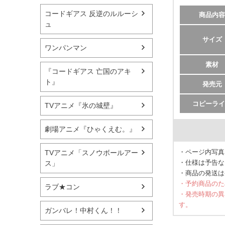
コードギアス 反逆のルルーシ
商品内容
ュ
サイズ
ワンパンマン
素材
『コードギアス 亡国のアキ
ト』
発売元
コピーライ
TVアニメ『氷の城壁』
劇場アニメ『ひゃくえむ。』
・ページ内写真
TVアニメ「スノウボールアー
・仕様は予告な
ス」
・商品の発送は
・予約商品のた
ラブ★コン
・発売時期の異
す。
ガンバレ！中村くん！！