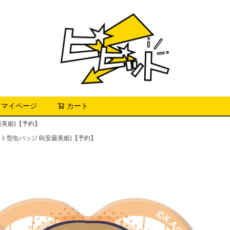
マイページ
カート
検索
曇美姫)【予約】
ト型缶バッジ B(安曇美姫)【予約】