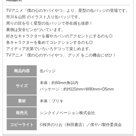
TVアニメ「僕の心のヤバイやつ」より、星型の缶バッジの登場です。
市川＆山田 のイラスト入り缶バッジです。
周りの目を引く星型の缶バッジで存在感も抜群！
裏側は安全ピンがついています。
好きなキャラクターを服やカバンのアクセントにするのも◎
各キャラクターを集めてコレクションするのも◎
アイディア次第でいろいろデコって楽しめます。
TVアニメ「僕の心のヤバイやつ」 グッズ をこの機会にぜひ！
商品内容
缶バッジ
本体：約60mm角以内
サイズ
パッケージ：約H115mm×W90mm×D5mm
素材
本体：ブリキ
発売元
シンクイノベーション株式会社
コピーライト
©桜井のりお（秋田書店）／僕ヤバ製作委員会