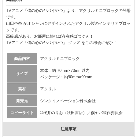
TVアニメ「僕の心のヤバイやつ」より、アクリルミニブロックの登場
です。
山田杏奈 がオシャレにデザインされたアクリル製のインテリアブロッ
クです。
高級感があり、お部屋に飾れば存在感ばつぐん！
TVアニメ「僕の心のヤバイやつ」 グッズ をこの機会にぜひ！
商品内容
アクリルミニブロック
本体：約 70mm×70mm以内
サイズ
パッケージ：約90mm×90mm
素材
アクリル
発売元
シンクイノベーション株式会社
コピーライト
©桜井のりお（秋田書店）／僕ヤバ製作委員会
注意事項