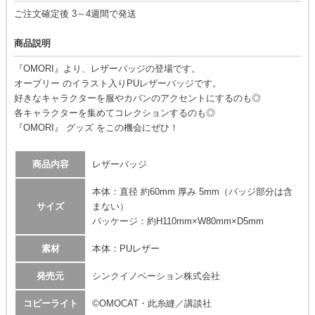
ご注文確定後 3～4週間で発送
商品説明
『OMORI』より、レザーバッジの登場です。
オーブリー のイラスト入りPUレザーバッジです。
好きなキャラクターを服やカバンのアクセントにするのも◎
各キャラクターを集めてコレクションするのも◎
『OMORI』 グッズ をこの機会にぜひ！
商品内容
レザーバッジ
本体：直径 約60mm 厚み 5mm（バッジ部分は含
サイズ
まない）
パッケージ：約H110mm×W80mm×D5mm
素材
本体：PUレザー
発売元
シンクイノベーション株式会社
コピーライト
©OMOCAT・此糸縫／講談社