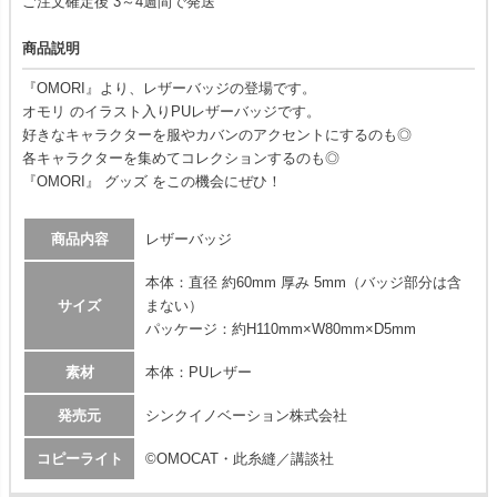
ご注文確定後 3～4週間で発送
商品説明
『OMORI』より、レザーバッジの登場です。
オモリ のイラスト入りPUレザーバッジです。
好きなキャラクターを服やカバンのアクセントにするのも◎
各キャラクターを集めてコレクションするのも◎
『OMORI』 グッズ をこの機会にぜひ！
商品内容
レザーバッジ
本体：直径 約60mm 厚み 5mm（バッジ部分は含
サイズ
まない）
パッケージ：約H110mm×W80mm×D5mm
素材
本体：PUレザー
発売元
シンクイノベーション株式会社
コピーライト
©OMOCAT・此糸縫／講談社