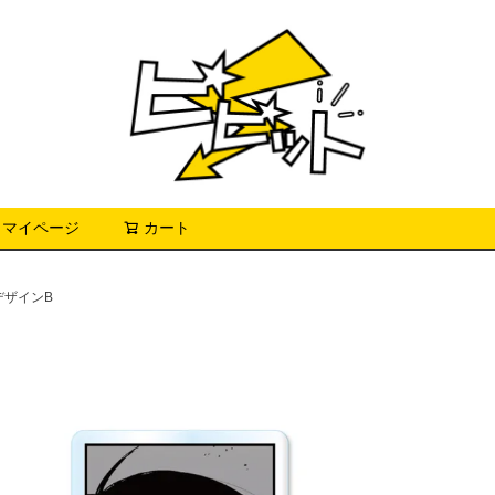
マイページ
カート
検索
 デザインB