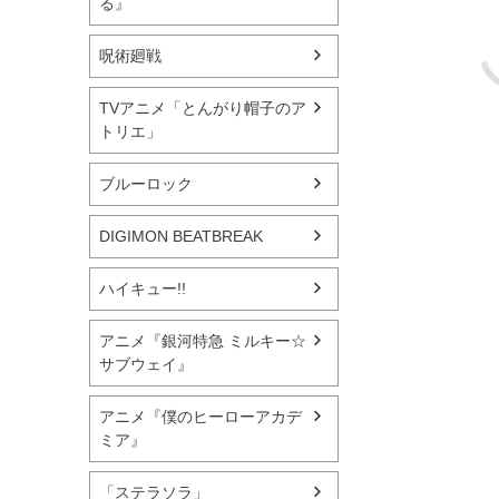
る』
呪術廻戦
TVアニメ「とんがり帽子のア
トリエ」
ブルーロック
DIGIMON BEATBREAK
ハイキュー!!
アニメ『銀河特急 ミルキー☆
サブウェイ』
アニメ『僕のヒーローアカデ
ミア』
「ステラソラ」