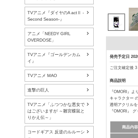
TVアニメ『ダイヤのA actⅡ -
Second Season-』
アニメ「NEEDY GIRL
OVERDOSE」
TVアニメ『ゴールデンカム
発売予定日 20
イ』
ご注文確定後 
TVアニメ MAO
商品説明
進撃の巨人
『OMORI』よ
キャラクター 
TVアニメ「ふつつかな悪女で
透明アクリルを
はございますが ～雛宮蝶鼠と
『OMORI』 
りかえ伝～」
商品内容
コードギアス 反逆のルルーシ