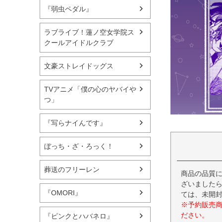
『弱虫ペダル』
ラブライブ！蓮ノ空女学院ス
クールアイドルクラブ
文豪ストレイドッグス
TVアニメ「僕の心のヤバイや
つ」
『写らナイんです』
ぼっち・ざ・ろっく！
葬送のフリーレン
商品の品質
ざいましたら
『OMORI』
ては、未開
※予約販売
ださい。
『ピンクとハバネロ』