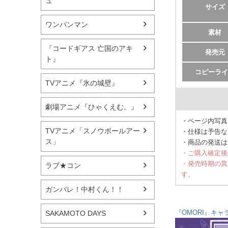
ュ
サイズ
ワンパンマン
素材
『コードギアス 亡国のアキ
発売元
ト』
コピーライ
TVアニメ『氷の城壁』
劇場アニメ『ひゃくえむ。』
・ページ内写真
TVアニメ「スノウボールアー
・仕様は予告な
ス」
・商品の発送は
・ご購入確定後
・発売時期の異
ラブ★コン
す。
ガンバレ！中村くん！！
『OMORI』キャ
SAKAMOTO DAYS