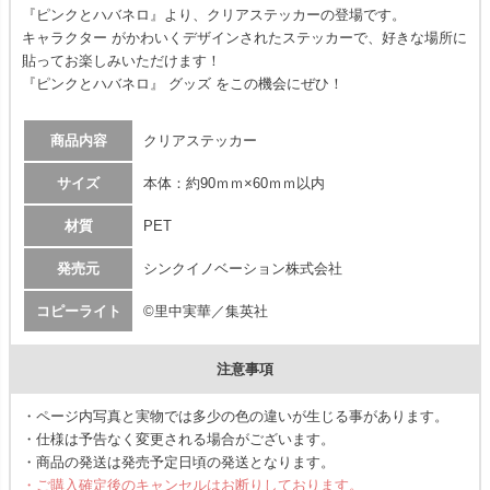
『ピンクとハバネロ』より、クリアステッカーの登場です。
キャラクター がかわいくデザインされたステッカーで、好きな場所に
貼ってお楽しみいただけます！
『ピンクとハバネロ』 グッズ をこの機会にぜひ！
商品内容
クリアステッカー
サイズ
本体：約90ｍｍ×60ｍｍ以内
材質
PET
発売元
シンクイノベーション株式会社
コピーライト
©里中実華／集英社
注意事項
・ページ内写真と実物では多少の色の違いが生じる事があります。
・仕様は予告なく変更される場合がございます。
・商品の発送は発売予定日頃の発送となります。
・ご購入確定後のキャンセルはお断りしております。