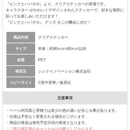
『ピンクとハバネロ』より、クリアステッカーの登場です。
キャラクター がかわいくデザインされたステッカーで、好きな場所に
貼ってお楽しみいただけます！
『ピンクとハバネロ』 グッズ をこの機会にぜひ！
商品内容
クリアステッカー
サイズ
本体：約90ｍｍ×60ｍｍ以内
材質
PET
発売元
シンクイノベーション株式会社
コピーライト
©里中実華／集英社
注意事項
・ページ内写真と実物では多少の色の違いが生じる事があります。
・仕様は予告なく変更される場合がございます。
・商品の発送は発売予定日頃の発送となります。
・ご購入確定後のキャンセルはお断りしております。