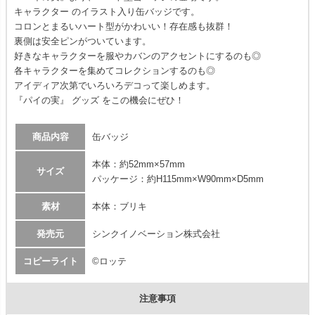
キャラクター のイラスト入り缶バッジです。
コロンとまるいハート型がかわいい！存在感も抜群！
裏側は安全ピンがついています。
好きなキャラクターを服やカバンのアクセントにするのも◎
各キャラクターを集めてコレクションするのも◎
アイディア次第でいろいろデコって楽しめます。
『パイの実』 グッズ をこの機会にぜひ！
商品内容
缶バッジ
本体：約52mm×57mm
サイズ
パッケージ：約H115mm×W90mm×D5mm
素材
本体：ブリキ
発売元
シンクイノベーション株式会社
コピーライト
©ロッテ
注意事項