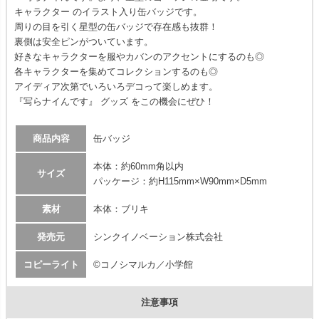
キャラクター のイラスト入り缶バッジです。
周りの目を引く星型の缶バッジで存在感も抜群！
裏側は安全ピンがついています。
好きなキャラクターを服やカバンのアクセントにするのも◎
各キャラクターを集めてコレクションするのも◎
アイディア次第でいろいろデコって楽しめます。
『写らナイんです』 グッズ をこの機会にぜひ！
商品内容
缶バッジ
本体：約60mm角以内
サイズ
パッケージ：約H115mm×W90mm×D5mm
素材
本体：ブリキ
発売元
シンクイノベーション株式会社
コピーライト
©コノシマルカ／小学館
注意事項