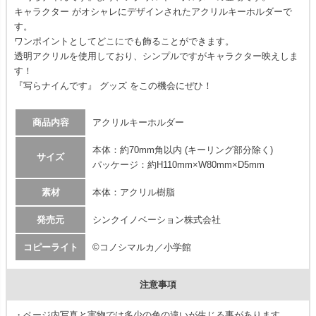
キャラクター がオシャレにデザインされたアクリルキーホルダーで
す。
ワンポイントとしてどこにでも飾ることができます。
透明アクリルを使用しており、シンプルですがキャラクター映えしま
す！
『写らナイんです』 グッズ をこの機会にぜひ！
商品内容
アクリルキーホルダー
本体：約70mm角以内 (キーリング部分除く)
サイズ
パッケージ：約H110mm×W80mm×D5mm
素材
本体：アクリル樹脂
発売元
シンクイノベーション株式会社
コピーライト
©コノシマルカ／小学館
注意事項
・ページ内写真と実物では多少の色の違いが生じる事があります。