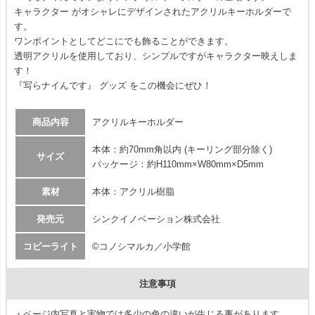
キャラクター がオシャレにデザインされたアクリルキーホルダーで
す。
ワンポイントとしてどこにでも飾ることができます。
透明アクリルを使用しており、シンプルですがキャラクター映えしま
す！
『写らナイんです』 グッズ をこの機会にぜひ！
商品内容
アクリルキーホルダー
本体：約70mm角以内 (キーリング部分除く)
サイズ
パッケージ：約H110mm×W80mm×D5mm
素材
本体：アクリル樹脂
発売元
シンクイノベーション株式会社
コピーライト
©コノシマルカ／小学館
注意事項
・ページ内写真と実物では多少の色の違いが生じる事があります。