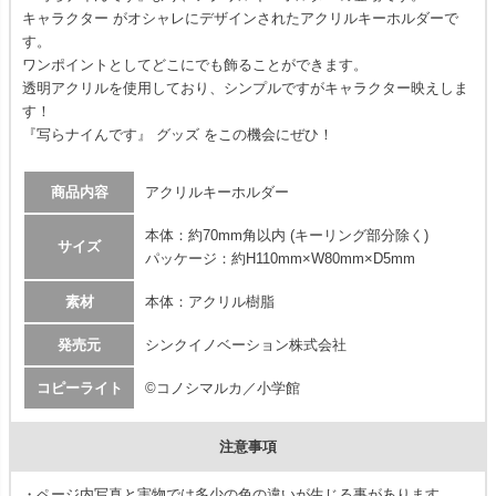
キャラクター がオシャレにデザインされたアクリルキーホルダーで
す。
ワンポイントとしてどこにでも飾ることができます。
透明アクリルを使用しており、シンプルですがキャラクター映えしま
す！
『写らナイんです』 グッズ をこの機会にぜひ！
商品内容
アクリルキーホルダー
本体：約70mm角以内 (キーリング部分除く)
サイズ
パッケージ：約H110mm×W80mm×D5mm
素材
本体：アクリル樹脂
発売元
シンクイノベーション株式会社
コピーライト
©コノシマルカ／小学館
注意事項
・ページ内写真と実物では多少の色の違いが生じる事があります。