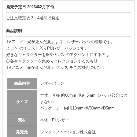
発売予定日 2026年2月下旬
ご注文確定後 3～4週間で発送
商品説明
TVアニメ『光が死んだ夏』より、レザーバッジの登場です。
よしき のイラスト入りPUレザーバッジです。
好きなキャラクターを服やカバンのアクセントにするのも
◎各キャラクターを集めてコレクションするのも◎
TVアニメ『光が死んだ夏』 グッズ をこの機会にぜひ！
商品内容
レザーバッジ
本体：直径 約60mm 厚み 5mm（バッジ部分は含
サイズ
まない）
パッケージ：約H110mm×W80mm×D5mm
素材
本体：PUレザー
発売元
シンクイノベーション株式会社