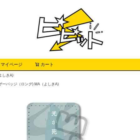
マイページ
カート
検索
よしきA)
ーバッジ（ロング) MA（よしきA)