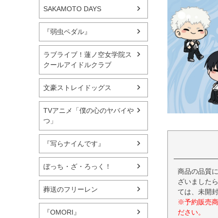
SAKAMOTO DAYS
『弱虫ペダル』
ラブライブ！蓮ノ空女学院ス
クールアイドルクラブ
文豪ストレイドッグス
TVアニメ「僕の心のヤバイや
つ」
『写らナイんです』
ぼっち・ざ・ろっく！
商品の品質
ざいましたら
葬送のフリーレン
ては、未開
※予約販売
ださい。
『OMORI』