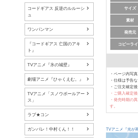
サイズ
コードギアス 反逆のルルーシ
ュ
素材
ワンパンマン
発売元
『コードギアス 亡国のアキ
コピーライ
ト』
TVアニメ『氷の城壁』
・ページ内写真
劇場アニメ『ひゃくえむ。』
・仕様は予告な
・ご注文確定後
・ご購入確定後
TVアニメ「スノウボールアー
・発売時期の異
ス」
す。
ラブ★コン
ガンバレ！中村くん！！
TVアニメ『光が