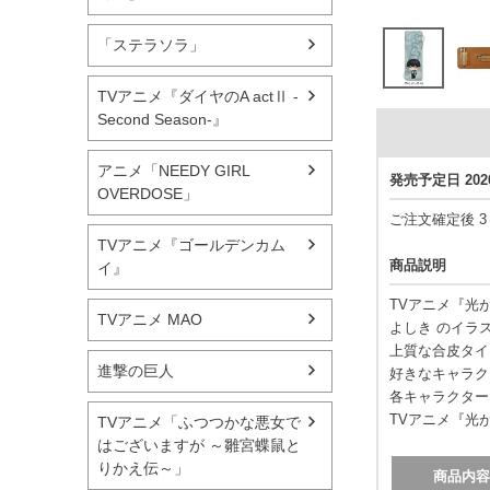
「ステラソラ」
TVアニメ『ダイヤのA actⅡ -
Second Season-』
アニメ「NEEDY GIRL
発売予定日 20
OVERDOSE」
ご注文確定後 
TVアニメ『ゴールデンカム
商品説明
イ』
TVアニメ『光
TVアニメ MAO
よしき のイラ
上質な合皮タイ
進撃の巨人
好きなキャラク
各キャラクター
TVアニメ『光
TVアニメ「ふつつかな悪女で
はございますが ～雛宮蝶鼠と
りかえ伝～」
商品内容