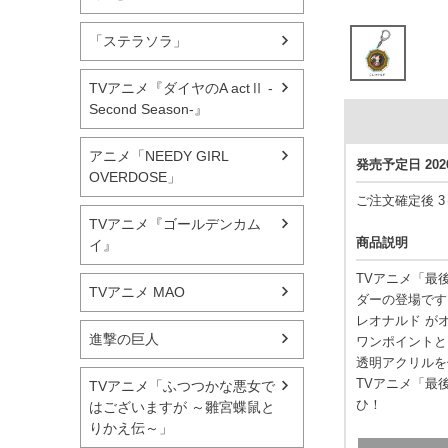
「ステラソラ」
TVアニメ『ダイヤのA actⅡ -
Second Season-』
アニメ「NEEDY GIRL
発売予定日 20
OVERDOSE」
ご注文確定後 
TVアニメ『ゴールデンカム
商品説明
イ』
TVアニメ「最
TVアニメ MAO
ダーの登場です
レオナルド が
進撃の巨人
ワンポイントと
透明アクリルを
TVアニメ「最
TVアニメ「ふつつかな悪女で
ひ！
はございますが ～雛宮蝶鼠と
りかえ伝～」