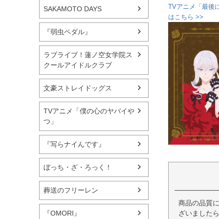
TVアニメ「最後
SAKAMOTO DAYS
はこちら >>
『弱虫ペダル』
ラブライブ！蓮ノ空女学院ス
クールアイドルクラブ
文豪ストレイドッグス
TVアニメ「僕の心のヤバイや
つ」
『写らナイんです』
ぼっち・ざ・ろっく！
葬送のフリーレン
商品の品質
ざいましたら
『OMORI』