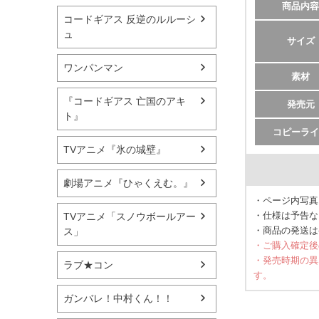
商品内容
コードギアス 反逆のルルーシ
ュ
サイズ
ワンパンマン
素材
『コードギアス 亡国のアキ
発売元
ト』
コピーライ
TVアニメ『氷の城壁』
劇場アニメ『ひゃくえむ。』
・ページ内写真
・仕様は予告な
TVアニメ「スノウボールアー
・商品の発送は
ス」
・ご購入確定後
・発売時期の異
ラブ★コン
す。
ガンバレ！中村くん！！