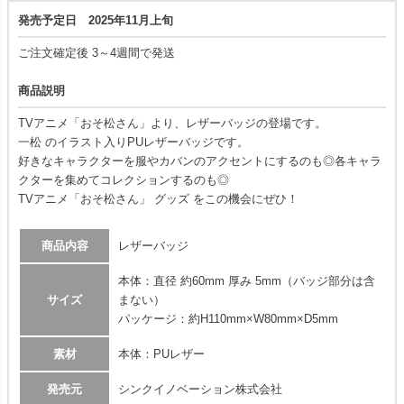
発売予定日 2025年11月上旬
ご注文確定後 3～4週間で発送
商品説明
TVアニメ「おそ松さん」より、レザーバッジの登場です。
一松 のイラスト入りPUレザーバッジです。
好きなキャラクターを服やカバンのアクセントにするのも◎各キャラ
クターを集めてコレクションするのも◎
TVアニメ「おそ松さん」 グッズ をこの機会にぜひ！
商品内容
レザーバッジ
本体：直径 約60mm 厚み 5mm（バッジ部分は含
サイズ
まない）
パッケージ：約H110mm×W80mm×D5mm
素材
本体：PUレザー
発売元
シンクイノベーション株式会社