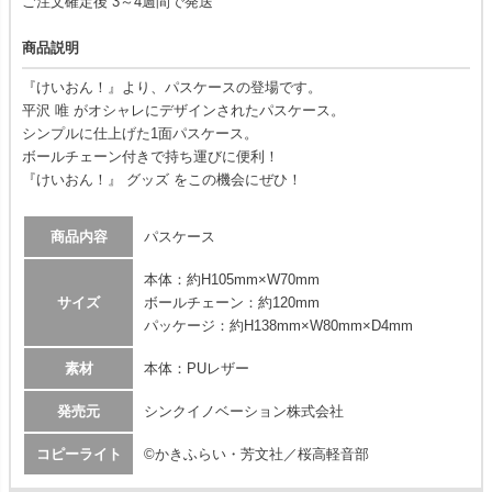
ご注文確定後 3～4週間で発送
商品説明
『けいおん！』より、パスケースの登場です。
平沢 唯 がオシャレにデザインされたパスケース。
シンプルに仕上げた1面パスケース。
ボールチェーン付きで持ち運びに便利！
『けいおん！』 グッズ をこの機会にぜひ！
商品内容
パスケース
本体：約H105mm×W70mm
サイズ
ボールチェーン：約120mm
パッケージ：約H138mm×W80mm×D4mm
素材
本体：PUレザー
発売元
シンクイノベーション株式会社
コピーライト
©かきふらい・芳文社／桜高軽音部