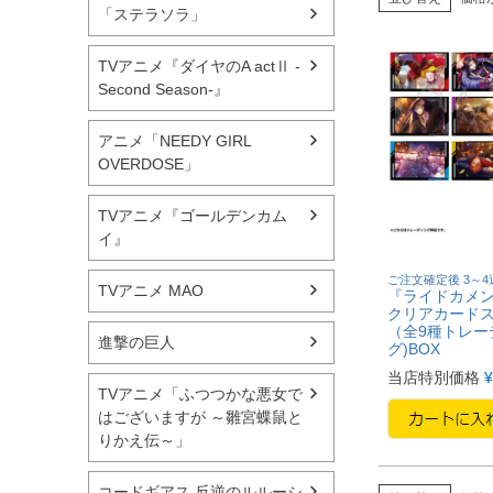
「ステラソラ」
TVアニメ『ダイヤのA actⅡ -
Second Season-』
アニメ「NEEDY GIRL
OVERDOSE」
TVアニメ『ゴールデンカム
イ』
ご注文確定後 3～
TVアニメ MAO
『ライドカメン
クリアカード
（全9種トレー
進撃の巨人
グ)BOX
当店特別価格
¥
TVアニメ「ふつつかな悪女で
はございますが ～雛宮蝶鼠と
りかえ伝～」
コードギアス 反逆のルルーシ