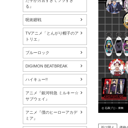
た子が方言すぎてツラすぎ
る』
呪術廻戦
TVアニメ「とんがり帽子のア
トリエ」
ブルーロック
DIGIMON BEATBREAK
ハイキュー!!
アニメ『銀河特急 ミルキー☆
サブウェイ』
アニメ『僕のヒーローアカデ
ミア』
並び替え
価格