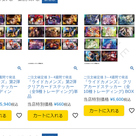
4週間で発送
ご注文確定後 3～4週間で発送
ご注文確定後 3～4週間で発送
ズ』第2弾
『ライドカメンズ』第2弾
『ライドカメンズ』 クリ
ステッカー
クリアカードステッカー
アカードステッカー（全
ディン
（全9種トレーディング)単
10種トレーディング) BOX
品
当店特別価格
¥
6,600
税込
5,940
当店特別価格
¥
660
税込
税込