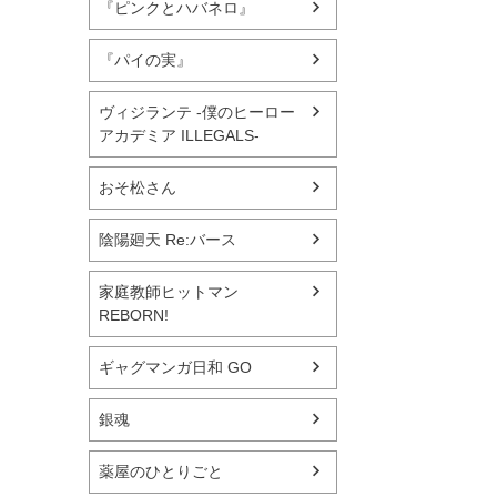
『ピンクとハバネロ』
『パイの実』
ヴィジランテ -僕のヒーロー
アカデミア ILLEGALS-
おそ松さん
陰陽廻天 Re:バース
家庭教師ヒットマン
REBORN!
ギャグマンガ日和 GO
銀魂
薬屋のひとりごと