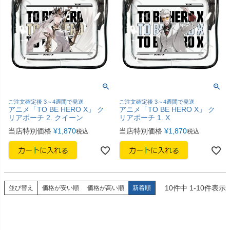
ご注文確定後 3～4週間で発送
ご注文確定後 3～4週間で発送
アニメ「TO BE HERO X」 ク
アニメ「TO BE HERO X」 ク
リアポーチ 2. クイーン
リアポーチ 1. X
当店特別価格
¥
1,870
当店特別価格
¥
1,870
税込
税込
10
件中
1
-
10
件表示
並び替え
価格が安い順
価格が高い順
新着順