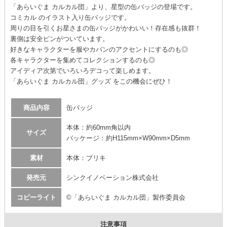
「あらいぐま カルカル団」より、星型の缶バッジの登場です。
コミカル のイラスト入り缶バッジです。
周りの目を引くお星さまの缶バッジがかわいい！存在感も抜群！
裏側は安全ピンがついています。
好きなキャラクターを服やカバンのアクセントにするのも◎
各キャラクターを集めてコレクションするのも◎
アイディア次第でいろいろデコって楽しめます。
「あらいぐま カルカル団」グッズ をこの機会にぜひ！
商品内容
缶バッジ
本体：約60mm角以内
サイズ
パッケージ：約H115mm×W90mm×D5mm
素材
本体：ブリキ
発売元
シンクイノベーション株式会社
コピーライト
©「あらいぐま カルカル団」製作委員会
注意事項