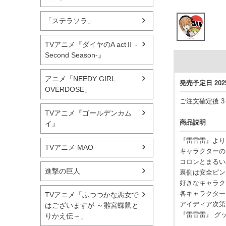
「ステラソラ」
TVアニメ『ダイヤのA actⅡ -
Second Season-』
アニメ「NEEDY GIRL
発売予定日 20
OVERDOSE」
ご注文確定後 
TVアニメ『ゴールデンカム
商品説明
イ』
『雷雷雷』より
TVアニメ MAO
キャラクターの
コロンとまるい
進撃の巨人
裏側は安全ピン
好きなキャラク
各キャラクター
TVアニメ「ふつつかな悪女で
アイディア次第
はございますが ～雛宮蝶鼠と
『雷雷雷』 グ
りかえ伝～」