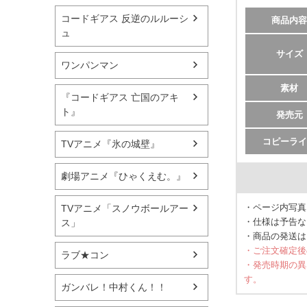
コードギアス 反逆のルルーシ
商品内容
ュ
サイズ
ワンパンマン
素材
『コードギアス 亡国のアキ
ト』
発売元
コピーライ
TVアニメ『氷の城壁』
劇場アニメ『ひゃくえむ。』
・ページ内写真
TVアニメ「スノウボールアー
・仕様は予告な
ス」
・商品の発送は
・ご注文確定後
ラブ★コン
・発売時期の異
す。
ガンバレ！中村くん！！