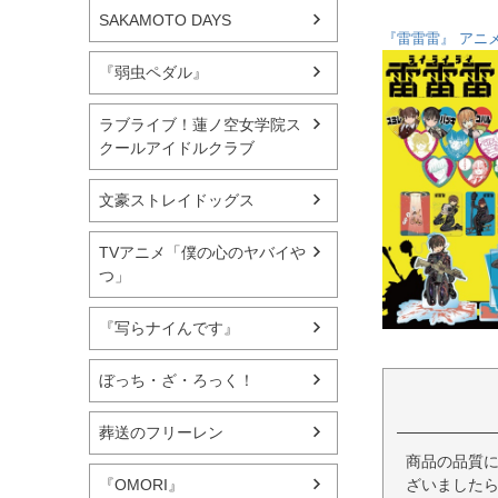
SAKAMOTO DAYS
『雷雷雷』 アニメ
『弱虫ペダル』
ラブライブ！蓮ノ空女学院ス
クールアイドルクラブ
文豪ストレイドッグス
TVアニメ「僕の心のヤバイや
つ」
『写らナイんです』
ぼっち・ざ・ろっく！
葬送のフリーレン
商品の品質
ざいましたら
『OMORI』