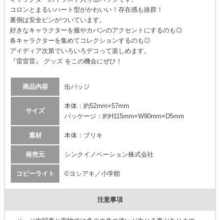
コロンとまるいハート型がかわいい！存在感も抜群！
裏側は安全ピンがついています。
好きなキャラクターを服やカバンのアクセントにするのも◎
各キャラクターを集めてコレクションするのも◎
アイディア次第でいろいろデコって楽しめます。
『雷雷雷』 グッズ をこの機会にぜひ！
商品内容
缶バッジ
本体：約52mm×57mm
サイズ
パッケージ：約H115mm×W90mm×D5mm
素材
本体：ブリキ
発売元
シンクイノベーション株式会社
コピーライト
©ヨシアキ／小学館
注意事項