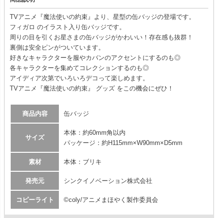
TVアニメ『魔法使いの約束』より、星型の缶バッジの登場です。
フィガロ のイラスト入り缶バッジです。
周りの目を引くお星さまの缶バッジがかわいい！存在感も抜群！
裏側は安全ピンがついています。
好きなキャラクターを服やカバンのアクセントにするのも◎
各キャラクターを集めてコレクションするのも◎
アイディア次第でいろいろデコって楽しめます。
TVアニメ『魔法使いの約束』 グッズ をこの機会にぜひ！
商品内容
缶バッジ
本体：約60mm角以内
サイズ
パッケージ：約H115mm×W90mm×D5mm
素材
本体：ブリキ
発売元
シンクイノベーション株式会社
コピーライト
©coly/アニメまほやく製作委員会