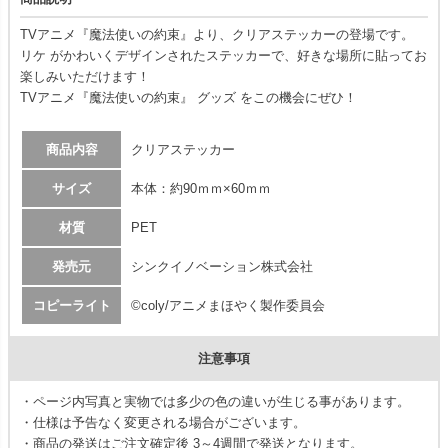
TVアニメ『魔法使いの約束』より、クリアステッカーの登場です。
リケ がかわいくデザインされたステッカーで、好きな場所に貼ってお
楽しみいただけます！
TVアニメ『魔法使いの約束』 グッズ をこの機会にぜひ！
商品内容
クリアステッカー
サイズ
本体：約90ｍｍ×60ｍｍ
材質
PET
発売元
シンクイノベーション株式会社
コピーライト
©coly/アニメまほやく製作委員会
注意事項
・ページ内写真と実物では多少の色の違いが生じる事があります。
・仕様は予告なく変更される場合がございます。
・商品の発送はご注文確定後 3～4週間で発送となります。