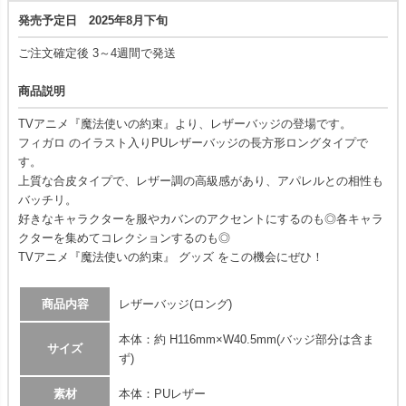
発売予定日 2025年8月下旬
ご注文確定後 3～4週間で発送
商品説明
TVアニメ『魔法使いの約束』より、レザーバッジの登場です。
フィガロ のイラスト入りPUレザーバッジの長方形ロングタイプで
す。
上質な合皮タイプで、レザー調の高級感があり、アパレルとの相性も
バッチリ。
好きなキャラクターを服やカバンのアクセントにするのも◎各キャラ
クターを集めてコレクションするのも◎
TVアニメ『魔法使いの約束』 グッズ をこの機会にぜひ！
商品内容
レザーバッジ(ロング)
本体：約 H116mm×W40.5mm(バッジ部分は含ま
サイズ
ず)
素材
本体：PUレザー