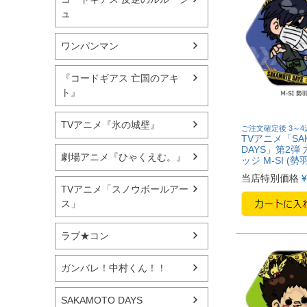
ュ
ワンパンマン
『コードギアス 亡国のアキ
ト』
TVアニメ『氷の城壁』
ご注文確定後 3～
TVアニメ「SA
DAYS」第2弾
劇場アニメ『ひゃくえむ。』
ッジ M-SI (勢
当店特別価格
¥
TVアニメ「スノウボールアー
ス」
ラブ★コン
ガンバレ！中村くん！！
SAKAMOTO DAYS