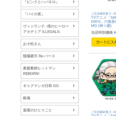
『ピンクとハバネロ』
ご注文確定後 3～
『パイの実』
TVアニメ「SA
DAYS」六角
MG (神々廻)
ヴィジランテ -僕のヒーロー
アカデミア ILLEGALS-
当店特別価格
¥
おそ松さん
陰陽廻天 Re:バース
家庭教師ヒットマン
REBORN!
ギャグマンガ日和 GO
銀魂
薬屋のひとりごと
ご注文確定後 3～
TVアニメ「SA