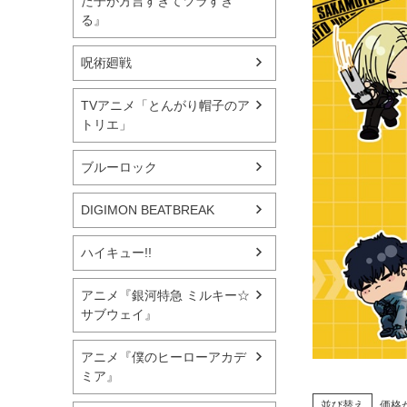
た子が方言すぎてツラすぎ
る』
呪術廻戦
TVアニメ「とんがり帽子のア
トリエ」
ブルーロック
DIGIMON BEATBREAK
ハイキュー!!
アニメ『銀河特急 ミルキー☆
サブウェイ』
アニメ『僕のヒーローアカデ
ミア』
並び替え
価格