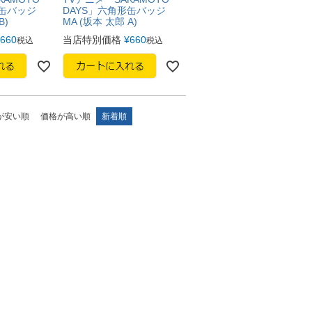
形缶バッジ
DAYS」六角形缶バッジ
B)
MA (坂本 太郎 A)
660
当店特別価格
¥
660
税込
税込
が安い順
価格が高い順
新着順