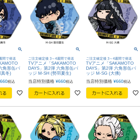
4週間で発送
ご注文確定後 3～4週間で発送
ご注文確定後 3～4週間で発送
KAMOTO
TVアニメ「SAKAMOTO
TVアニメ「SAKAMOTO
 六角形缶バ
DAYS」第2弾 六角形缶バ
DAYS」第2弾 六角形缶バ
羽真冬)
ッジ M-SH (勢羽夏生)
ッジ M-SG (大佛)
660
当店特別価格
¥
660
当店特別価格
¥
660
税込
税込
税込