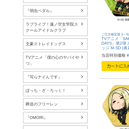
『弱虫ペダル』
ラブライブ！蓮ノ空女学院ス
クールアイドルクラブ
ご注文確定後 3～
TVアニメ「SA
DAYS」第2弾
文豪ストレイドッグス
ッジ M-SD (
当店特別価格
¥
TVアニメ「僕の心のヤバイや
つ」
『写らナイんです』
ぼっち・ざ・ろっく！
葬送のフリーレン
『OMORI』