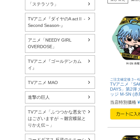
「ステラソラ」
TVアニメ『ダイヤのA actⅡ -
Second Season-』
アニメ「NEEDY GIRL
OVERDOSE」
TVアニメ『ゴールデンカム
イ』
ご注文確定後 3～
TVアニメ MAO
TVアニメ「SA
DAYS」第2弾
ッジ M-SN (
進撃の巨人
当店特別価格
¥
TVアニメ「ふつつかな悪女で
はございますが ～雛宮蝶鼠と
りかえ伝～」
コードギアス 反逆のルルーシ