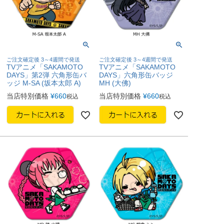
ご注文確定後 3～4週間で発送
ご注文確定後 3～4週間で発送
TVアニメ「SAKAMOTO
TVアニメ「SAKAMOTO
DAYS」第2弾 六角形缶バ
DAYS」六角形缶バッジ
ッジ M-SA (坂本太郎 A)
MH (大佛)
当店特別価格
¥
660
当店特別価格
¥
660
税込
税込