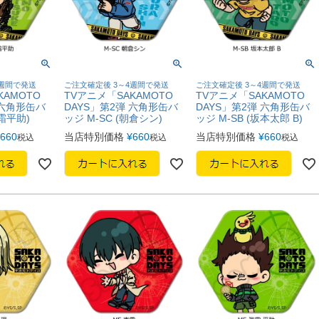
4週間で発送
ご注文確定後 3～4週間で発送
ご注文確定後 3～4週間で発送
KAMOTO
TVアニメ「SAKAMOTO
TVアニメ「SAKAMOTO
 六角形缶バ
DAYS」第2弾 六角形缶バ
DAYS」第2弾 六角形缶バ
眞霜平助)
ッジ M-SC (朝倉シン)
ッジ M-SB (坂本太郎 B)
660
当店特別価格
¥
660
当店特別価格
¥
660
税込
税込
税込