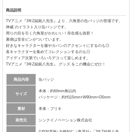
商品説明
TVアニメ『3年Z組銀八先生』より、六角形の缶バッジの登場です。
神威 のイラスト入り缶バッジです。
周りの目を引く六角形がかわいい！存在感も抜群！
裏側は安全ピンがついています。
好きなキャラクターを服やカバンのアクセントにするのも◎
各キャラクターを集めてコレクションするのも◎
アイディア次第でいろいろデコって楽しめます。
TVアニメ『3年Z組銀八先生』 グッズ をこの機会にぜひ！
商品内容
缶バッジ
本体：約60mm角以内
サイズ
パッケージ：約H115mm×W90mm×D5mm
素材
本体：ブリキ
発売元
シンクイノベーション株式会社
©空知英秋･大崎知仁／集英社･「3年Z組銀八先