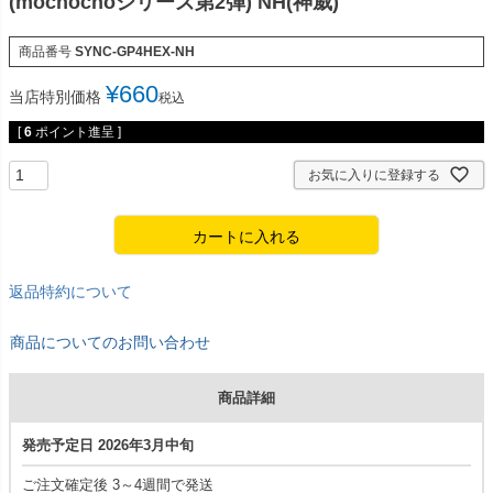
(mochochoシリーズ第2弾) NH(神威)
商品番号
SYNC-GP4HEX-NH
¥
660
当店特別価格
税込
[
6
ポイント進呈 ]
お気に入りに登録する
カートに入れる
返品特約について
商品についてのお問い合わせ
商品詳細
発売予定日 2026年3月中旬
ご注文確定後 3～4週間で発送