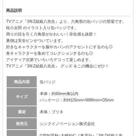
商品説明
TVアニメ『3年Z組銀八先生』より、六角形の缶バッジの登場です。
桂小太郎 のイラスト入り缶バッジです。
周りの目を引く六角形がかわいい！存在感も抜群！
裏側は安全ピンがついています。
好きなキャラクターを服やカバンのアクセントにするのも◎
各キャラクターを集めてコレクションするのも◎
アイディア次第でいろいろデコって楽しめます。
TVアニメ『3年Z組銀八先生』 グッズ をこの機会にぜひ！
商品内容
缶バッジ
本体：約60mm角以内
サイズ
パッケージ：約H115mm×W90mm×D5mm
素材
本体：ブリキ
発売元
シンクイノベーション株式会社
©空知英秋･大崎知仁／集英社･「3年Z組銀八先