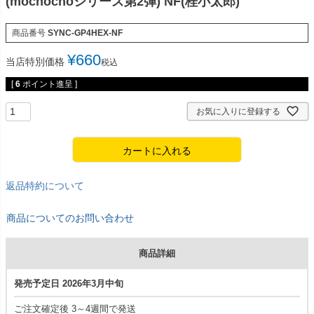
(mochochoシリーズ第2弾) NF(桂小太郎)
商品番号
SYNC-GP4HEX-NF
¥
660
当店特別価格
税込
[
6
ポイント進呈 ]
お気に入りに登録する
カートに入れる
返品特約について
商品についてのお問い合わせ
商品詳細
発売予定日 2026年3月中旬
ご注文確定後 3～4週間で発送