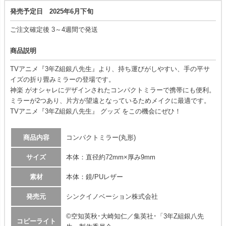
発売予定日 2025年6月下旬
ご注文確定後 3～4週間で発送
商品説明
TVアニメ『3年Z組銀八先生』より、持ち運びがしやすい、手の平サ
イズの折り畳みミラーの登場です。
神楽 がオシャレにデザインされたコンパクトミラーで携帯にも便利。
ミラーが2つあり、片方が望遠となっているためメイクに最適です。
TVアニメ『3年Z組銀八先生』 グッズ をこの機会にぜひ！
商品内容
コンパクトミラー(丸形)
サイズ
本体：直径約72mm×厚み9mm
素材
本体：鏡/PUレザー
発売元
シンクイノベーション株式会社
©空知英秋･大崎知仁／集英社･「3年Z組銀八先
コピーライト