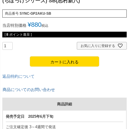
(ちぽっけシリーズ) SB(志村新八)
商品番号
SYNC-GP2AKU-SB
¥
880
当店特別価格
税込
[
8
ポイント進呈 ]
お気に入りに登録する
カートに入れる
返品特約について
商品についてのお問い合わせ
商品詳細
発売予定日 2025年6月下旬
ご注文確定後 3～4週間で発送