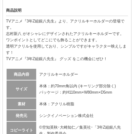
商品説明
TVアニメ『3年Z組銀八先生』より、アクリルキーホルダーの登場で
す。
志村新八 がオシャレにデザインされたアクリルキーホルダーです。
ワンポイントとしてどこにでも飾ることができます。
透明アクリルを使用しており、シンプルですがキャラクター映えしま
す！
TVアニメ『3年Z組銀八先生』 グッズ をこの機会にぜひ！
商品内容
アクリルキーホルダー
本体：約70mm角以内 (キーリング部分除く)
サイズ
パッケージ：約H110mm×W80mm×D5mm
素材
本体：アクリル樹脂
発売元
シンクイノベーション株式会社
©空知英秋･大崎知仁／集英社･「3年Z組銀八先
コピーライト
生」製作委員会