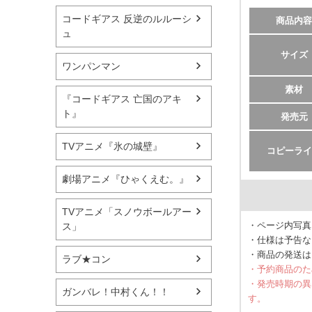
コードギアス 反逆のルルーシ
商品内容
ュ
サイズ
ワンパンマン
素材
『コードギアス 亡国のアキ
ト』
発売元
TVアニメ『氷の城壁』
コピーライ
劇場アニメ『ひゃくえむ。』
TVアニメ「スノウボールアー
・ページ内写真
ス」
・仕様は予告な
・商品の発送は
ラブ★コン
・予約商品のた
・発売時期の異
ガンバレ！中村くん！！
す。