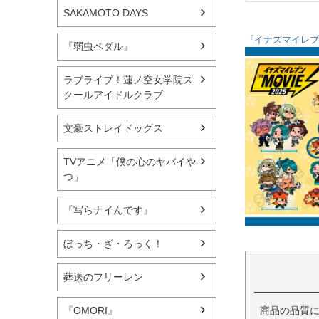
SAKAMOTO DAYS
『イナズマイレブン
『弱虫ペダル』
ラブライブ！蓮ノ空女学院ス
クールアイドルクラブ
文豪ストレイドッグス
TVアニメ「僕の心のヤバイや
つ」
『写らナイんです』
ぼっち・ざ・ろっく！
葬送のフリーレン
商品の品質
『OMORI』