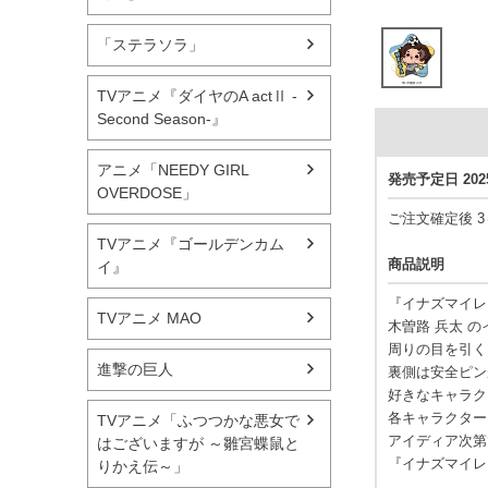
「ステラソラ」
TVアニメ『ダイヤのA actⅡ -
Second Season-』
アニメ「NEEDY GIRL
発売予定日 20
OVERDOSE」
ご注文確定後 
TVアニメ『ゴールデンカム
商品説明
イ』
『イナズマイレ
TVアニメ MAO
木曽路 兵太 
周りの目を引く
進撃の巨人
裏側は安全ピン
好きなキャラク
各キャラクター
TVアニメ「ふつつかな悪女で
アイディア次第
はございますが ～雛宮蝶鼠と
『イナズマイレ
りかえ伝～」