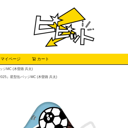
マイページ
カート
検索
ジMC (木曽路 兵太)
25』星型缶バッジMC (木曽路 兵太)