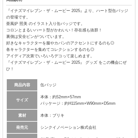
『イナズマイレブン・ザ・ムービー 2025』より、ハート型缶バッジ
の登場です。
亜風炉 照美 のイラスト入り缶バッジです。
コロンとまるいハート型がかわいい！存在感も抜群！
裏側は安全ピンがついています。
好きなキャラクターを服やカバンのアクセントにするのも◎
各キャラクターを集めてコレクションするのも◎
アイディア次第でいろいろデコって楽しめます。
『イナズマイレブン・ザ・ムービー 2025』 グッズ をこの機会にぜ
ひ！
商品内容
缶バッジ
本体：約52mm×57mm
サイズ
パッケージ：約H115mm×W90mm×D5mm
素材
本体：ブリキ
発売元
シンクイノベーション株式会社