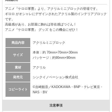
アニメ『ケロロ軍曹』より、アクリルミニブロックの登場です。
ギロロ がオシャレにデザインされたアクリル製のインテリアブロック
です。
高級感があり、お部屋に飾れば存在感ばつぐん！
アニメ『ケロロ軍曹』 グッズ をこの機会にぜひ！
商品内容
アクリルミニブロック
本体：約 70mm×70mm×30mm
サイズ
パッケージ：約90mm×90mm
素材
アクリル
発売元
シンクイノベーション株式会社
©吉崎観音／KADOKAWA・BNP・テレビ東京・
コピーライト
NAS・BV
注意事項