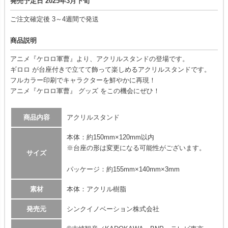
発売予定日 2025年3月下旬
ご注文確定後 3～4週間で発送
商品説明
アニメ『ケロロ軍曹』より、アクリルスタンドの登場です。
ギロロ が台座付きで立てて飾って楽しめるアクリルスタンドです。
フルカラー印刷でキャラクターを鮮やかに再現！
アニメ『ケロロ軍曹』 グッズ をこの機会にぜひ！
商品内容
アクリルスタンド
本体：約150mm×120mm以内
※台座の形は変更になる可能性がございます。
サイズ
パッケージ：約155mm×140mm×3mm
素材
本体：アクリル樹脂
発売元
シンクイノベーション株式会社