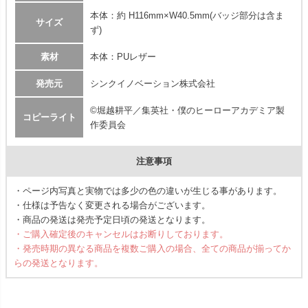
本体：約 H116mm×W40.5mm(バッジ部分は含ま
サイズ
ず)
素材
本体：PUレザー
発売元
シンクイノベーション株式会社
©堀越耕平／集英社・僕のヒーローアカデミア製
コピーライト
作委員会
注意事項
・ページ内写真と実物では多少の色の違いが生じる事があります。
・仕様は予告なく変更される場合がございます。
・商品の発送は発売予定日頃の発送となります。
・ご購入確定後のキャンセルはお断りしております。
・発売時期の異なる商品を複数ご購入の場合、全ての商品が揃ってか
らの発送となります。