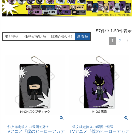
57
件中
1
-
50
件表示
並び替え
価格が安い順
価格が高い順
新着順
1
2
ご注文確定後 3～4週間で発送
ご注文確定後 3～4週間で発送
TVアニメ『僕のヒーローアカデ
TVアニメ『僕のヒーローアカデ