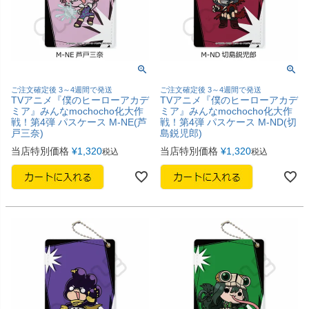
ご注文確定後 3～4週間で発送
ご注文確定後 3～4週間で発送
TVアニメ『僕のヒーローアカデ
TVアニメ『僕のヒーローアカデ
ミア』みんなmochocho化大作
ミア』みんなmochocho化大作
戦！第4弾 パスケース M-NE(芦
戦！第4弾 パスケース M-ND(切
戸三奈)
島鋭児郎)
当店特別価格
¥
1,320
当店特別価格
¥
1,320
税込
税込