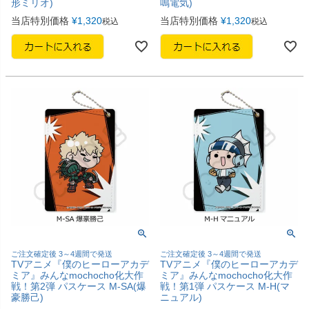
形ミリオ)
鳴電気)
当店特別価格
¥
1,320
当店特別価格
¥
1,320
税込
税込
ご注文確定後 3～4週間で発送
ご注文確定後 3～4週間で発送
TVアニメ『僕のヒーローアカデ
TVアニメ『僕のヒーローアカデ
ミア』みんなmochocho化大作
ミア』みんなmochocho化大作
戦！第2弾 パスケース M-SA(爆
戦！第1弾 パスケース M-H(マ
豪勝己)
ニュアル)