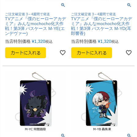
ご注文確定後 3～4週間で発送
ご注文確定後 3～4週間で発送
TVアニメ『僕のヒーローアカデ
TVアニメ『僕のヒーローアカデ
ミア』みんなmochocho化大作
ミア』みんなmochocho化大作
戦！第3弾 パスケース M-YE(エ
戦！第3弾 パスケース M-YD(耳
ンデヴァー)
郎響香)
当店特別価格
¥
1,320
当店特別価格
¥
1,320
税込
税込