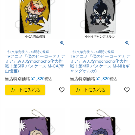
ご注文確定後 3～4週間で発送
ご注文確定後 3～4週間で発送
TVアニメ『僕のヒーローアカデ
TVアニメ『僕のヒーローアカデ
ミア』みんなmochocho化大作
ミア』みんなmochocho化大作
戦！第5弾 パスケース M-CA(青
戦！第4弾 パスケース M-NH(ギ
山優雅)
ャングオルカ)
当店特別価格
¥
1,320
当店特別価格
¥
1,320
税込
税込