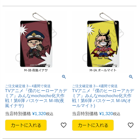
ご注文確定後 3～4週間で発送
ご注文確定後 3～4週間で発送
TVアニメ『僕のヒーローアカデ
TVアニメ『僕のヒーローアカデ
ミア』みんなmochocho化大作
ミア』みんなmochocho化大作
戦！第6弾 パスケース M-IB(夜
戦！第6弾 パスケース M-IA(オ
嵐イナサ)
ールマイト)
当店特別価格
¥
1,320
当店特別価格
¥
1,320
税込
税込