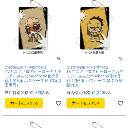
ご注文確定後 3～4週間で発送
ご注文確定後 3～4週間で発送
TVアニメ『僕のヒーローアカデ
TVアニメ『僕のヒーローアカデ
ミア』みんなmochocho化大作
ミア』みんなmochocho化大作
戦！第5弾 パスケース M-CG(口
戦！第5弾 パスケース M-CF(砂
田甲司)
藤力道)
当店特別価格
¥
1,320
当店特別価格
¥
1,320
税込
税込