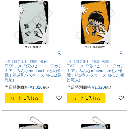
ご注文確定後 3～4週間で発送
ご注文確定後 3～4週間で発送
TVアニメ『僕のヒーローアカデ
TVアニメ『僕のヒーローアカデ
ミア』みんなmochocho化大作
ミア』みんなmochocho化大作
戦！第5弾 パスケース M-CE(葉
戦！第5弾 パスケース M-CD(瀬
隠透)
呂範太)
当店特別価格
¥
1,320
当店特別価格
¥
1,320
税込
税込