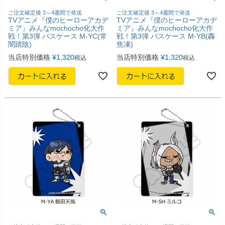
ご注文確定後 3～4週間で発送
ご注文確定後 3～4週間で発送
TVアニメ『僕のヒーローアカデ
TVアニメ『僕のヒーローアカデ
ミア』みんなmochocho化大作
ミア』みんなmochocho化大作
戦！第3弾 パスケース M-YC(常
戦！第3弾 パスケース M-YB(轟
闇踏陰)
焦凍)
当店特別価格
¥
1,320
当店特別価格
¥
1,320
税込
税込