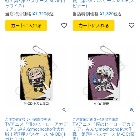
戦！第7弾 パスケース M-OF(ト
戦！第7弾 パスケース M-OE(ス
ゥワイス)
ピナー)
当店特別価格
¥
1,320
当店特別価格
¥
1,320
税込
税込
ご注文確定後 3～4週間で発送
ご注文確定後 3～4週間で発送
TVアニメ『僕のヒーローアカデ
TVアニメ『僕のヒーローアカデ
ミア』みんなmochocho化大作
ミア』みんなmochocho化大作
戦！第7弾 パスケース M-OD(ト
戦！第7弾 パスケース M-OC(荼
ガヒミコ)
毘)