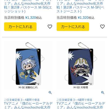
ミア』みんなmochocho化大作
ミア』みんなmochocho化大作
戦！第2弾 パスケース M-SG(エ
戦！第2弾 パスケース M-SF(ベ
ッジショット)
ストジーニスト)
当店特別価格
¥
1,320
当店特別価格
¥
1,320
税込
税込
ご注文確定後 3～4週間で発送
ご注文確定後 3～4週間で発送
TVアニメ『僕のヒーローアカデ
TVアニメ『僕のヒーローアカデ
ミア』みんなmochocho化大作
ミア』みんなmochocho化大作