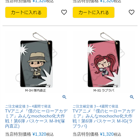
当店特別価格
¥
1,320
当店特別価格
¥
1,320
税込
税込
ご注文確定後 3～4週間で発送
ご注文確定後 3～4週間で発送
TVアニメ『僕のヒーローアカデ
TVアニメ『僕のヒーローアカデ
ミア』みんなmochocho化大作
ミア』みんなmochocho化大作
戦！第6弾 パスケース M-IH(塚
戦！第6弾 パスケース M-IG(ラ
内直正)
ブラバ)
当店特別価格
¥
1,320
当店特別価格
¥
1,320
税込
税込