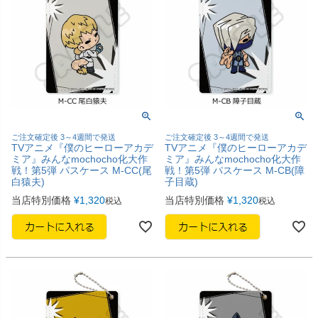
ご注文確定後 3～4週間で発送
ご注文確定後 3～4週間で発送
TVアニメ『僕のヒーローアカデ
TVアニメ『僕のヒーローアカデ
ミア』みんなmochocho化大作
ミア』みんなmochocho化大作
戦！第5弾 パスケース M-CC(尾
戦！第5弾 パスケース M-CB(障
白猿夫)
子目蔵)
当店特別価格
¥
1,320
当店特別価格
¥
1,320
税込
税込