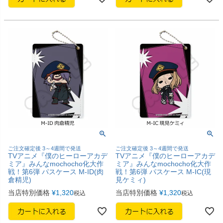
ご注文確定後 3～4週間で発送
ご注文確定後 3～4週間で発送
TVアニメ『僕のヒーローアカデ
TVアニメ『僕のヒーローアカデ
ミア』みんなmochocho化大作
ミア』みんなmochocho化大作
戦！第6弾 パスケース M-ID(肉
戦！第6弾 パスケース M-IC(現
倉精児)
見ケミィ)
当店特別価格
¥
1,320
当店特別価格
¥
1,320
税込
税込