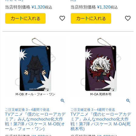
当店特別価格
¥
1,320
当店特別価格
¥
1,320
税込
税込
ご注文確定後 3～4週間で発送
ご注文確定後 3～4週間で発送
TVアニメ『僕のヒーローアカデ
TVアニメ『僕のヒーローアカデ
ミア』みんなmochocho化大作
ミア』みんなmochocho化大作
戦！第7弾 パスケース M-OB(オ
戦！第7弾 パスケース M-OA(死
ール・フォー・ワン)
柄木弔)