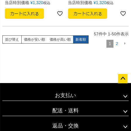
当店特別価格
¥
1,320
当店特別価格
¥
1,320
税込
税込
57
件中
1
-
50
件表示
並び替え
価格が安い順
価格が高い順
新着順
1
2
ペー
ジト
お支払い
ップ
へ
配送・送料
返品・交換