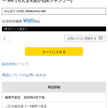
ー MK (らんま&あかね&シャンプー)
商品番号
SYNC-RNM2AKU-MK
¥
880
当店特別価格
税込
[
8
ポイント進呈 ]
お気に入りに登録する
カートに入れる
返品特約について
商品についてのお問い合わせ
商品詳細
発売予定日 2025年4月下旬
ご注文確定後 3～4週間で発送