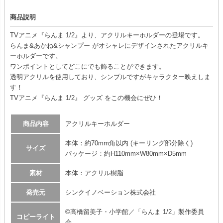
商品説明
TVアニメ『らんま 1/2』より、アクリルキーホルダーの登場です。
らんま&あかね&シャンプー がオシャレにデザインされたアクリルキ
ーホルダーです。
ワンポイントとしてどこにでも飾ることができます。
透明アクリルを使用しており、シンプルですがキャラクター映えしま
す！
TVアニメ『らんま 1/2』 グッズ をこの機会にぜひ！
商品内容
アクリルキーホルダー
本体：約70mm角以内 (キーリング部分除く)
サイズ
パッケージ：約H110mm×W80mm×D5mm
素材
本体：アクリル樹脂
発売元
シンクイノベーション株式会社
©高橋留美子・小学館／「らんま 1/2」製作委員
コピーライト
会