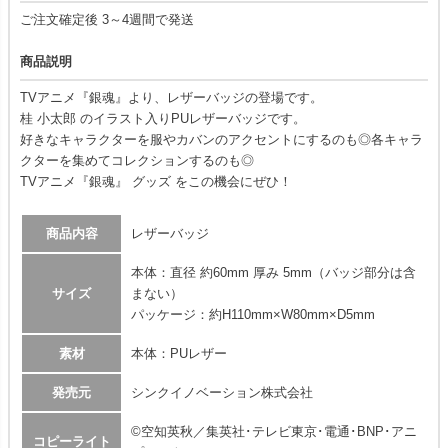
ご注文確定後 3～4週間で発送
商品説明
TVアニメ『銀魂』より、レザーバッジの登場です。
桂 小太郎 のイラスト入りPUレザーバッジです。
好きなキャラクターを服やカバンのアクセントにするのも◎各キャラ
クターを集めてコレクションするのも◎
TVアニメ『銀魂』 グッズ をこの機会にぜひ！
商品内容
レザーバッジ
本体：直径 約60mm 厚み 5mm（バッジ部分は含
サイズ
まない）
パッケージ：約H110mm×W80mm×D5mm
素材
本体：PUレザー
発売元
シンクイノベーション株式会社
©空知英秋／集英社･テレビ東京･電通･BNP･アニ
コピーライト