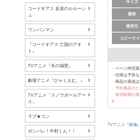
サイズ
コードギアス 反逆のルルーシ
素材
ュ
発売元
ワンパンマン
コピーライ
『コードギアス 亡国のアキ
ト』
TVアニメ『氷の城壁』
・ページ内写真
・仕様は予告な
劇場アニメ『ひゃくえむ。』
・商品の発送は
・予約商品のた
・発売時期の異
TVアニメ「スノウボールアー
す。
ス」
ラブ★コン
TVアニメ『銀魂』
ガンバレ！中村くん！！