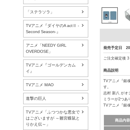
「ステラソラ」
TVアニメ『ダイヤのA actⅡ -
Second Season-』
アニメ「NEEDY GIRL
発売予定日 20
OVERDOSE」
ご注文確定後 
TVアニメ『ゴールデンカム
商品説明
イ』
TVアニメ『銀
TVアニメ MAO
す。
志村 新八 が
進撃の巨人
ミラーが2つあ
TVアニメ『銀
TVアニメ「ふつつかな悪女で
はございますが ～雛宮蝶鼠と
商品内容
りかえ伝～」