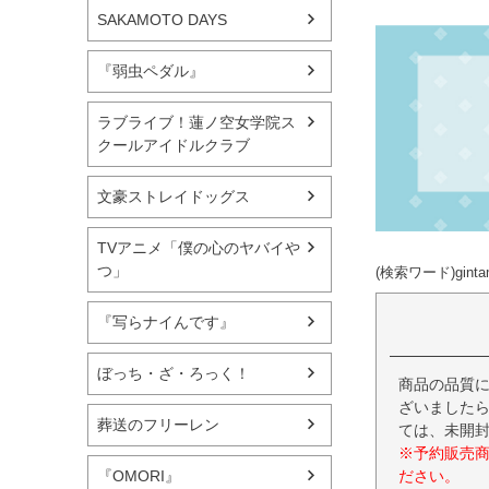
SAKAMOTO DAYS
『弱虫ペダル』
ラブライブ！蓮ノ空女学院ス
クールアイドルクラブ
文豪ストレイドッグス
TVアニメ「僕の心のヤバイや
つ」
(検索ワード)gin
『写らナイんです』
ぼっち・ざ・ろっく！
商品の品質
ざいましたら
葬送のフリーレン
ては、未開
※予約販売
ださい。
『OMORI』