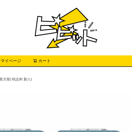
マイページ
カート
検索
方形) B(志村 新八)